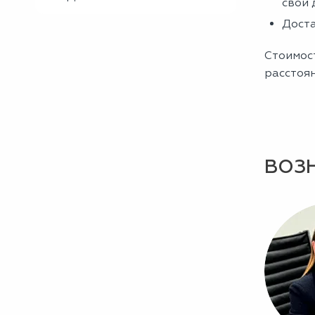
свои 
Доста
Стоимост
расстоя
ВОЗ