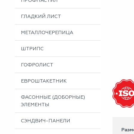
ПРОФНАСТИЛ
Металлоизделия
Проектирование вентилируемых фасадов
ГЛАДКИЙ ЛИСТ
Вальцовка листового металла
МЕТАЛЛОЧЕРЕПИЦА
ШТРИПС
ГОФРОЛИСТ
ЕВРОШТАКЕТНИК
ФАСОННЫЕ (ДОБОРНЫЕ)
ЭЛЕМЕНТЫ
СЭНДВИЧ-ПАНЕЛИ
Разме