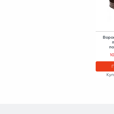
Воро
п
1
Куп