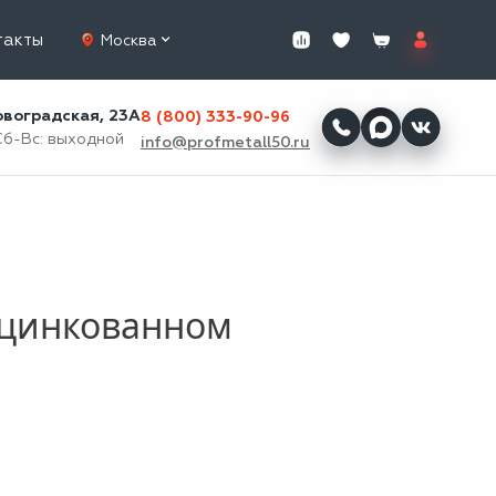
такты
Москва
ровоградская, 23А
8 (800) 333-90-96
Сб-Вс: выходной
info@profmetall50.ru
оцинкованном