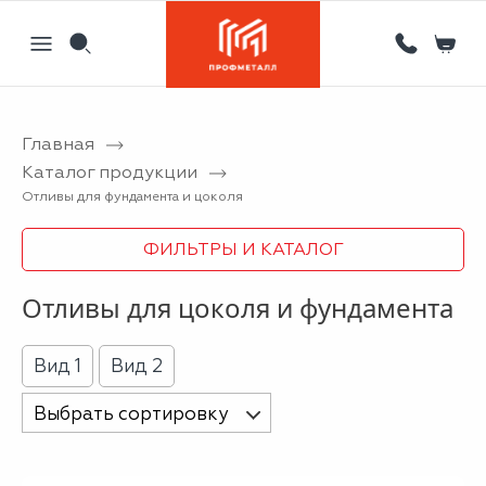
Главная
Назад
Назад
Назад
Назад
Каталог продукции
Отливы для фундамента и цоколя
Партнерам
Кровля
Сервисный металлоцентр
Новости
ФИЛЬТРЫ И КАТАЛОГ
Отзывы
Фасад
Гибка листового металла на станке с ЧПУ
Статьи
Вакансии
Ограждения
Координатная пробивка отверстий в металле
Отливы для цоколя и фундамента
Информация
Потолки
Лазерная резка металла
Вид 1
Вид 2
Двери
Порошковая покраска металлических изделий
Выбрать сортировку
Металлоизделия
Проектирование вентилируемых фасадов
Вальцовка листового металла