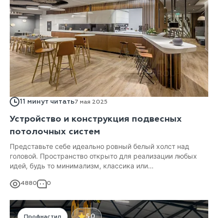
11 минут читать
7 мая 2025
Устройство и конструкция подвесных
потолочных систем
Представьте себе идеально ровный белый холст над
головой. Пространство открыто для реализации любых
идей, будь то минимализм, классика или
ультрасовременность. Именно такими возможностями
4880
0
обладают современные подвесные потолочные системы,
ставшие настоящим инструментом профессионала-
строителя!
5.0
Профнастил