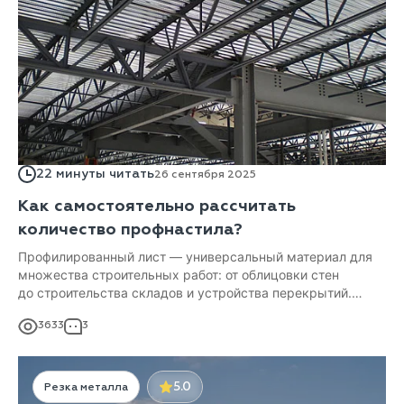
22 минуты читать
26 сентября 2025
Как самостоятельно рассчитать
количество профнастила?
Профилированный лист — универсальный материал для
множества строительных работ: от облицовки стен
до строительства складов и устройства перекрытий.
Чтобы правильно рассчитать необходимое количество
3633
3
профлиста, нужно знать основные расчетные величины
и помнить об особенностях укладки листов.
5.0
Резка металла