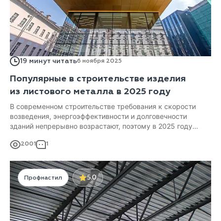
19 минут читать
6 ноября 2025
Популярные в строительстве изделия
из листового металла в 2025 году
В современном строительстве требования к скорости
возведения, энергоэффективности и долговечности
зданий непрерывно возрастают, поэтому в 2025 году
спрос на популярные металлоизделия остается
2001
1
на высоком уровне. Это обусловлено не только
их высокими техническими качествами,
но и адаптивностью под новые задачи.
5.0
Профнастил