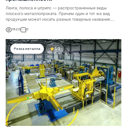
Лента, полоса и штрипс — распространенные виды
плоского металлопроката. Причем один и тот же вид
продукции может носить разные товарные названия.
В этой статье мы рассмотрим, в чем состоят отличия
1620
0
штрипса, полосы и ленты, где применяются эти виды
металлопроката, а также разберёмся с номенклатурой.
5.0
Резка металла