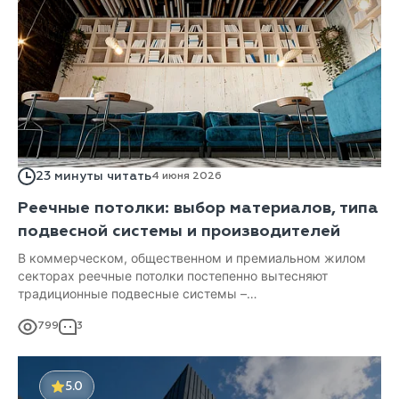
23 минуты читать
4 июня 2026
Реечные потолки: выбор материалов, типа
подвесной системы и производителей
В коммерческом, общественном и премиальном жилом
секторах реечные потолки постепенно вытесняют
традиционные подвесные системы –
минераловолокнистые плиты, классический гипсокартон и
799
3
даже базовые натяжные потолки.
5.0