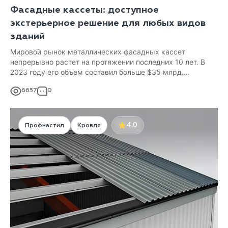
Фасадные кассеты: доступное
экстерьерное решение для любых видов
зданий
Мировой рынок металлических фасадных кассет
непрерывно растет на протяжении последних 10 лет. В
2023 году его объем составил больше $35 млрд.
долларов. Причина — во все большей популярности этого
6657
0
типа фасада в сравнении с фасадами из керамогранита
или архитектурного бетона.
4.0
Профнастил
Кровля