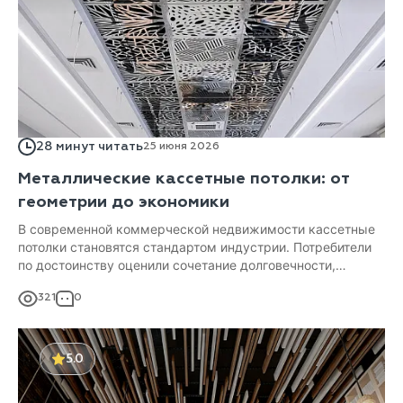
28 минут читать
25 июня 2026
Металлические кассетные потолки: от
геометрии до экономики
В современной коммерческой недвижимости кассетные
потолки становятся стандартом индустрии. Потребители
по достоинству оценили сочетание долговечности,
удобства монтажа и обслуживания, разнообразия дизайна
321
0
и высокой пожарной безопасности.
5.0