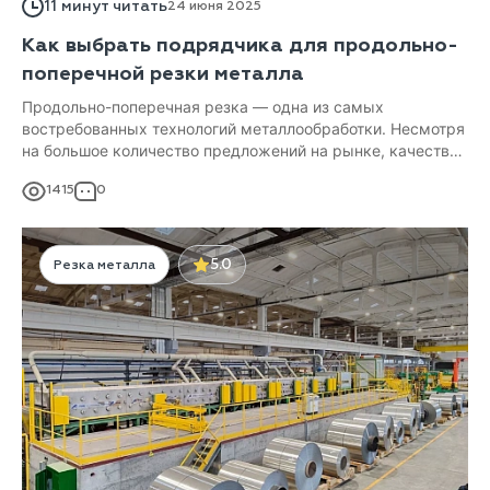
11 минут читать
24 июня 2025
Как выбрать подрядчика для продольно-
поперечной резки металла
Продольно-поперечная резка — одна из самых
востребованных технологий металлообработки. Несмотря
на большое количество предложений на рынке, качество
резки металла у всех предприятий, занимающихся
1415
0
роспуском проката, всё же отличается.
5.0
Резка металла