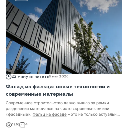
22 минуты читать
6 мая 2026
Фасад из фальца: новые технологии и
современные материалы
Современное строительство давно вышло за рамки
разделения материалов на чисто «кровельные» или
«фасадные».
Фальц на фасаде
– это не только актуальный
тренд, но и переосмысление классической технологии,
1216
4
надежность которой проверена веками.