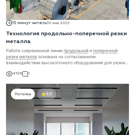
15 минут читать
30 мая 2025
Технология продольно-поперечной резки
металла
Работа современной линии
продольной
и
поперечной
резки металла
основана на согласованном
взаимодействии высокоточного оборудования для резки с
ЧПУ и вспомогательных агрегатов под управлением
4109
1
интеллектуальных систем. Оптимизация всех этапов
производства позволяет получать металлопродукцию
высокого качества с низкими потерями сырья.
5.0
Потолки