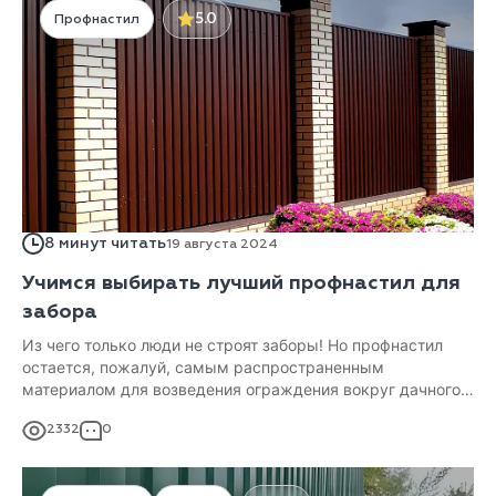
5.0
Профнастил
8 минут читать
19 августа 2024
Учимся выбирать лучший профнастил для
забора
Из чего только люди не строят заборы! Но профнастил
остается, пожалуй, самым распространенным
материалом для возведения ограждения вокруг дачного
участка или частного дома. Действительно: за
2332
0
сравнительно невысокую цену получается
функциональный забор.