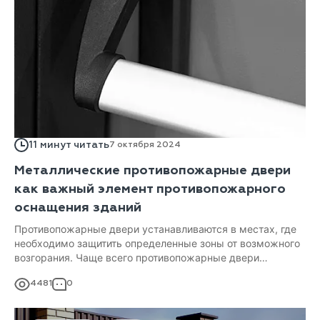
11 минут читать
7 октября 2024
Металлические противопожарные двери
как важный элемент противопожарного
оснащения зданий
Противопожарные двери устанавливаются в местах, где
необходимо защитить определенные зоны от возможного
возгорания. Чаще всего противопожарные двери
изготавливают из металла, поэтому далее мы будем
4481
0
говорить именно о металлических противопожарных и
дымогазонепроницаемых дверях.