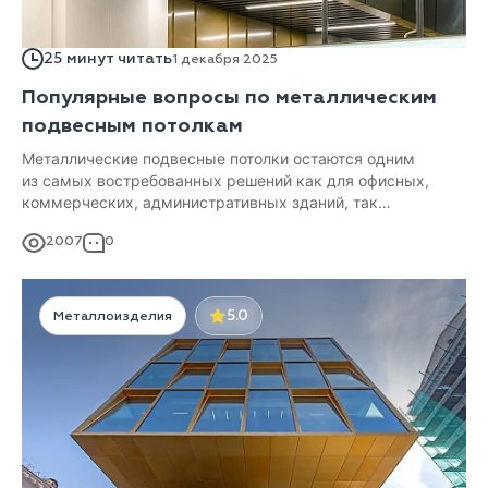
25 минут читать
1 декабря 2025
Популярные вопросы по металлическим
подвесным потолкам
Металлические подвесные потолки остаются одним
из самых востребованных решений как для офисных,
коммерческих, административных зданий, так
и современных жилых интерьеров. Рассмотрим самые
2007
0
распространённые вопросы о навесных потолках
из металла.
5.0
Металлоизделия