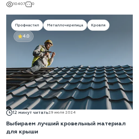
10407
0
технология порошковой покраски доведена до
совершенства и позволяет надежно окрашивать стальные
и алюминиевые изделия!
Профнастил
Металлочерепица
Кровля
4.0
12 минут читать
29 июля 2024
Выбираем лучший кровельный материал
для крыши