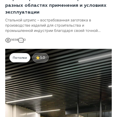
разных областях применения и условиях
эксплуатации
Стальной штрипс – востребованная заготовка в
производстве изделий для строительства и
промышленной индустрии благодаря своей точной
геометрии, стабильным механическим свойствам,
1658
0
технологичности и доступности.
5.0
Потолки