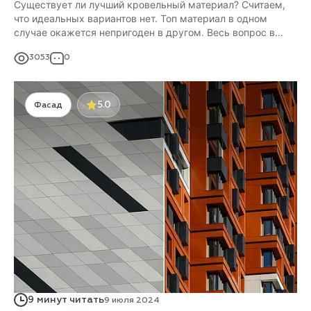
Существует ли лучший кровельный материал? Считаем,
что идеальных вариантов нет. Топ материал в одном
случае окажется непригоден в другом. Весь вопрос в
бюджете, условиях применения и целевом назначении
3053
0
здания, крышу которого нужно покрыть.
5.0
Фасад
9 минут читать
9 июля 2024