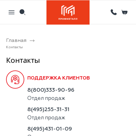
Главная
Назад
Назад
Назад
Назад
Контакты
Партнерам
Кровля
Сервисный металлоцентр
Новости
Контакты
Отзывы
Фасад
Гибка листового металла на станке с ЧПУ
Статьи
ПОДДЕРЖКА КЛИЕНТОВ
Вакансии
Ограждения
Координатная пробивка отверстий в металле
8(800)333-90-96
Информация
Потолки
Лазерная резка металла
Отдел продаж
Двери
Порошковая покраска металлических изделий
8(495)255-31-31
Отдел продаж
Металлоизделия
Проектирование вентилируемых фасадов
8(495)431-01-09
Вальцовка листового металла