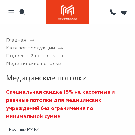
Главная
Назад
Назад
Назад
Назад
Каталог продукции
Подвесной потолок
Партнерам
Кровля
Сервисный металлоцентр
Новости
Медицинские потолки
Отзывы
Фасад
Гибка листового металла на станке с ЧПУ
Статьи
Медицинские потолки
Вакансии
Ограждения
Координатная пробивка отверстий в металле
Специальная скидка 15% на кассетные и
Информация
Потолки
Лазерная резка металла
реечные потолки для медицинских
Двери
Порошковая покраска металлических изделий
учреждений без ограничения по
минимальной сумме!
Металлоизделия
Проектирование вентилируемых фасадов
Реечный PM RK
Вальцовка листового металла