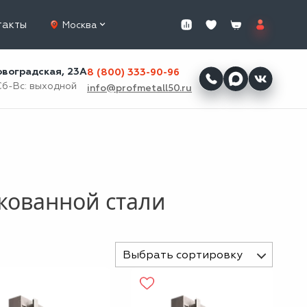
такты
Москва
ровоградская, 23А
8 (800) 333-90-96
Сб-Вс: выходной
info@profmetall50.ru
кованной стали
Выбрать сортировку