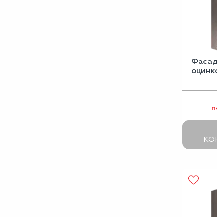
Фасад
оцинк
п
КО