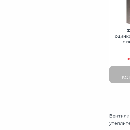
Ф
оцинк
с 
п
п
КО
Вентили
утеплит