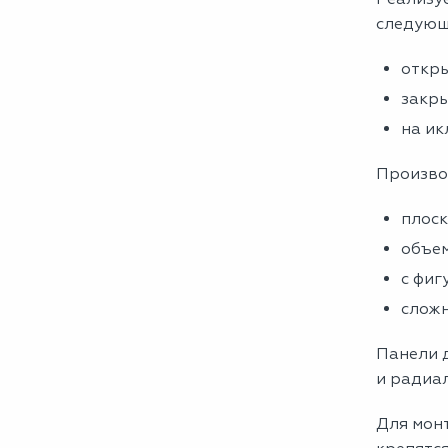
следующ
откры
закры
на ик
Производ
плоск
объем
с фиг
слож
Панели 
и радиал
Для монт