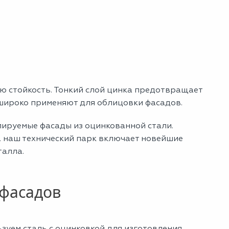
ю стойкость. Тонкий слой цинка предотвращает
 широко применяют для облицовки фасадов.
лируемые фасады из оцинкованной стали.
а наш технический парк включает новейшие
талла.
тфасадов
зуем сталь с оцинковкой для изготовления