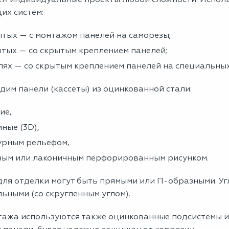
их систем:
тых — с монтажом панелей на саморезы;
тых — со скрытым креплением панелей;
лях — со скрытым креплением панелей на специальных
им панели (кассеты) из оцинкованной стали:
ие,
ные (3D),
урным рельефом,
ным или лаконичным перфорированным рисунком.
для отделки могут быть прямыми или П-образными. У
ьными (со скругленным углом).
ажа используются также оцинкованные подсистемы и 