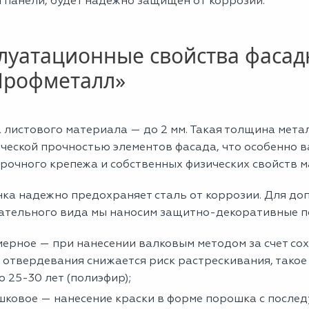
 панели, будет надежно защищен от коррозии.
луатационные свойства фаса
Профметалл»
 листового материала — до 2 мм. Такая толщина мета
ческой прочностью элементов фасада, что особенно в
прочного крепежа и собственных физических свойств 
нка надежно предохраняет сталь от коррозии. Для д
ательного вида мы наносим защитно-декоративные п
ерное — при нанесении валковым методом за счет со
 отвердевания снижается риск растрескивания, такое
о 25-30 лет (полиэфир);
ковое — нанесение краски в форме порошка с после