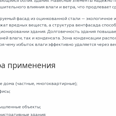
ающийся облик здания. Навесные элементы надежно 
шительного влияния влаги и ветра, что продлевает ср
руемый фасад из оцинкованной стали — экологичное 
жат вредных веществ, а структура вентфасада способ
ционировании здания. Долговечность здания повышает
ней влаги, так и конденсата. Зона конденсации расп
я чему избыток влаги эффективно удаляется через в
а применения
 дома (частные, многоквартирные);
фисы;
ышленные объекты;
истративные здания;