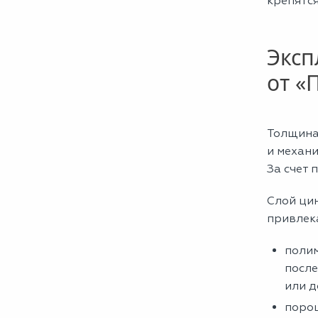
крепятся
Эксп
от «
Толщина
и механи
За счет 
Слой ци
привлек
полим
после
или д
порош