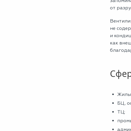
запомин
от разру
Вентили
не содер
и конди
как внеш
благодар
Сфер
Жилые
БЦ, о
ТЦ;
пром
админ