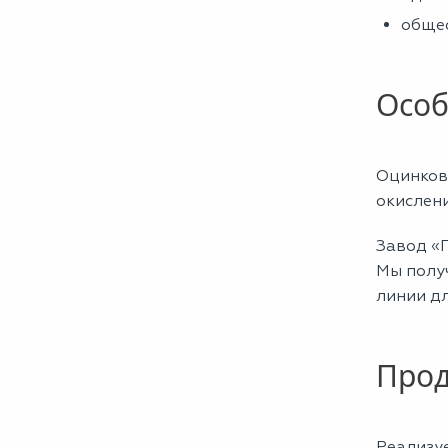
общес
Особ
Оцинков
окислен
Завод «
Мы полу
линии дл
Прод
Реализу