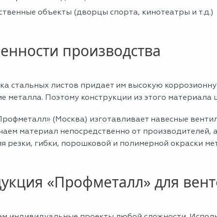
твенные объекты (дворцы спорта, кинотеатры и т.д.)
енности производства
ка стальных листов придает им высокую коррозионну
ие металла. Поэтому конструкции из этого материала
Профметалл» (Москва) изготавливает навесные венти
чаем материал непосредственно от производителей, 
я резки, гибки, порошковой и полимерной окраски ме
укция «Профметалл» для вен
ем индивидуальные проекты любой сложности. Исполь