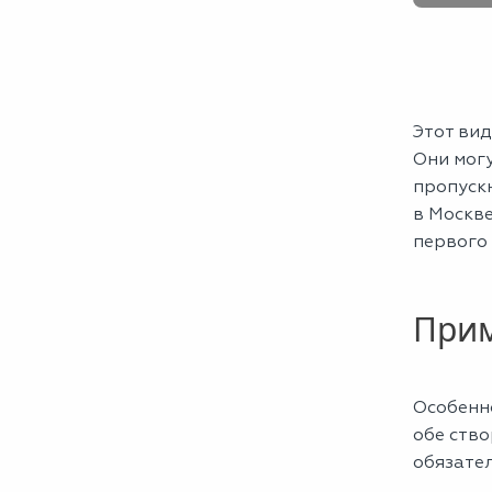
Этот вид
Они мог
пропуск
в Москв
первого 
При
Особенн
обе ство
обязате