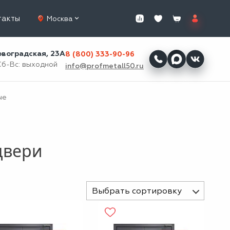
такты
Москва
ровоградская, 23А
8 (800) 333-90-96
Сб-Вс: выходной
info@profmetall50.ru
ые
двери
Выбрать сортировку