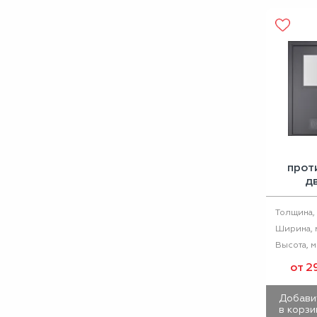
прот
д
остекл
60 с
Толщина,
Ширина, 
Высота, 
от 2
Добави
в корзи