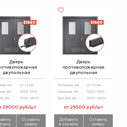
Дверь
Дверь
ротивопожарная
противопожарная
двупольная
двупольная
стекленная ДПМ
остекленная ДПМ
-60 (порог 14 мм)
EIS-60 с
от 1.2 мм
от 1.2 мм
ина, мм
Толщина, мм
выпадающим порогом
1200-2150
1200-2150
на, мм
Ширина, мм
1500-2600
1500-2600
а, мм
Высота, мм
т 29000 руб/шт
от 29500 руб/шт
авить
Оставить
Добавить
Оставить
орзину
заявку
в корзину
заявку