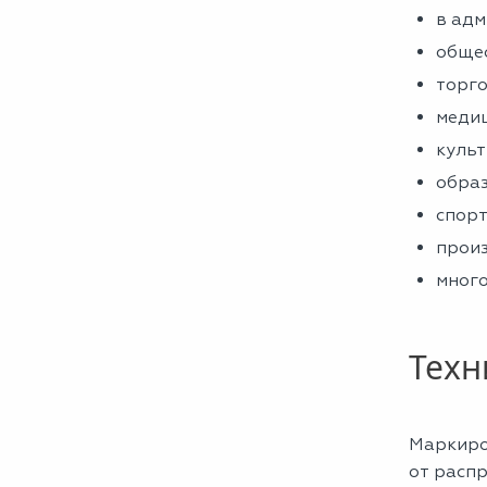
в адм
обще
торго
медиц
культ
обра
спорт
прои
много
Техн
Маркиров
от расп