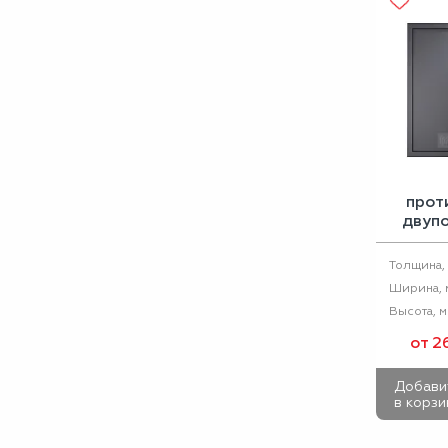
прот
двупо
ДПМ EI
Толщина,
Ширина, 
Высота, 
от 2
Добави
в корзи