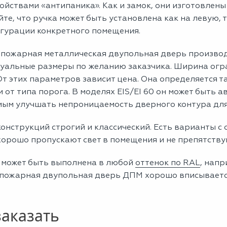
ойствами «антипаника». Как и замок, они изготовлены
те, что ручка может быть установлена как на левую, 
игурации конкретного помещения.
пожарная металлическая двупольная дверь производ
уальные размеры по желанию заказчика. Ширина огран
От этих параметров зависит цена. Она определяется т
и от типа порога. В моделях EIS/EI 60 он может быть
амым улучшать непроницаемость дверного контура для
онструкций строгий и классический. Есть варианты с 
хорошо пропускают свет в помещения и не препятству
 может быть выполнена в любой
оттенок по RAL
, нап
пожарная двупольная дверь ДПМ хорошо вписывается 
заказать