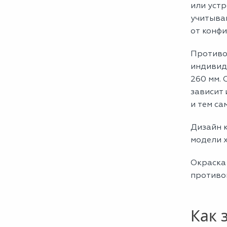
или устр
учитывай
от конф
Противо
индивид
260 мм. 
зависит 
и тем с
Дизайн к
модели 
Окраска
противо
Как 