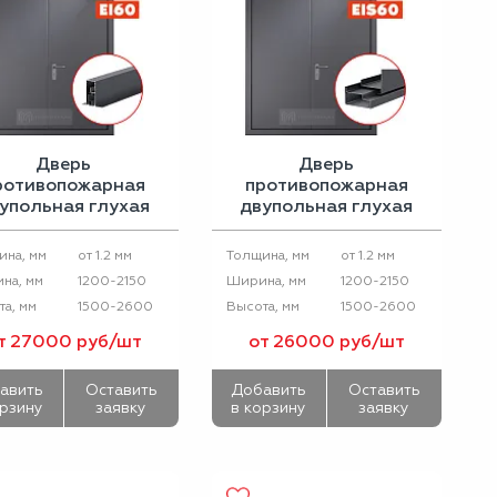
Дверь
Дверь
ротивопожарная
противопожарная
упольная глухая
двупольная глухая
ДПМ EI-60 с
ДПМ EIS-60
адающим порогом
от 1.2 мм
от 1.2 мм
ина, мм
Толщина, мм
1200-2150
1200-2150
на, мм
Ширина, мм
1500-2600
1500-2600
а, мм
Высота, мм
т 27000 руб/шт
от 26000 руб/шт
авить
Оставить
Добавить
Оставить
орзину
заявку
в корзину
заявку