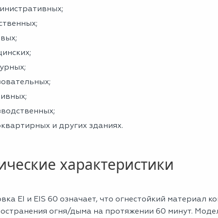
инистративных;
ственных;
вых;
инских;
урных;
зовательных;
ивных;
зводственных;
квартирных и других зданиях.
ические характеристики
ка EI и EIS 60 означает, что огнестойкий материал 
ространения огня/дыма на протяжении 60 минут. Мод