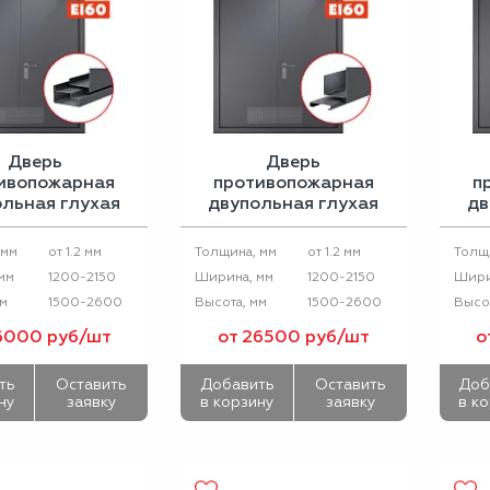
Дверь
Дверь
ивопожарная
противопожарная
п
льная глухая
двупольная глухая
дв
ПМ EI-60
ДПМ EI-60 (порог 14
мм)
вып
от 1.2 мм
от 1.2 мм
 мм
Толщина, мм
Толщ
1200-2150
1200-2150
мм
Ширина, мм
Шири
1500-2600
1500-2600
мм
Высота, мм
Высот
6000 руб/шт
от 26500 руб/шт
о
ть
Оставить
Добавить
Оставить
Доб
ну
заявку
в корзину
заявку
в к