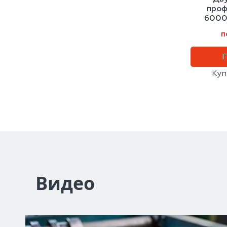
проф
6000
бело
п
Куп
Видео