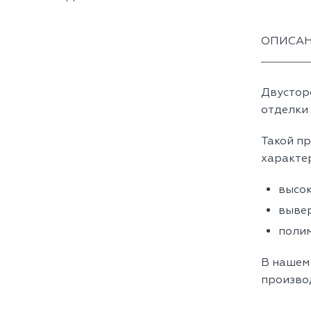
ОПИСА
Двустор
отделки 
Такой пр
характе
высок
вывер
полим
В нашем 
производ