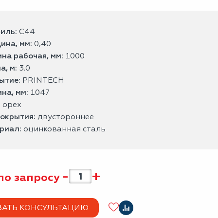
иль:
С44
ина, мм:
0,40
на рабочая, мм:
1000
а, м:
3.0
ытие:
PRINTECH
на, мм:
1047
:
орех
покрытия:
двустороннее
риал:
оцинкованная сталь
-
+
по запросу
ЗАТЬ КОНСУЛЬТАЦИЮ