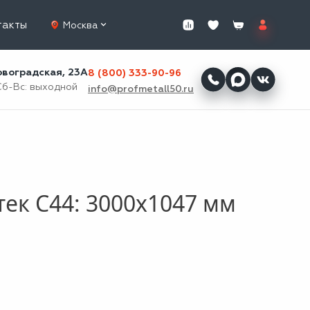
такты
Москва
ровоградская, 23А
8 (800) 333-90-96
Сб-Вс: выходной
info@profmetall50.ru
ек С44: 3000x1047 мм