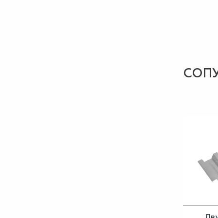
СОП
Дв