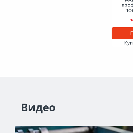
проф
10
сигн
п
Куп
Видео