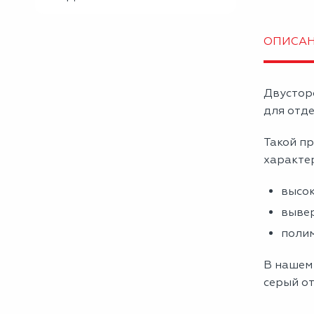
ОПИСА
Двустор
для отде
Такой пр
характе
высок
вывер
полим
В нашем
серый от