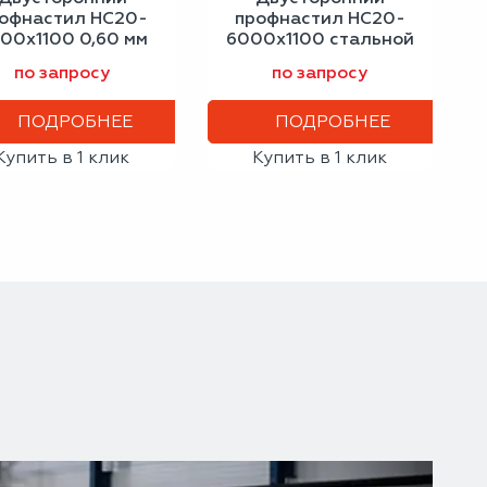
офнастил НС20-
профнастил НС20-
00х1100 0,60 мм
6000х1100 стальной
ветлая слоновая
бархат 0,50 мм
по запросу
по запросу
кость
графитовый серый
ПОДРОБНЕЕ
ПОДРОБНЕЕ
Купить в 1 клик
Купить в 1 клик