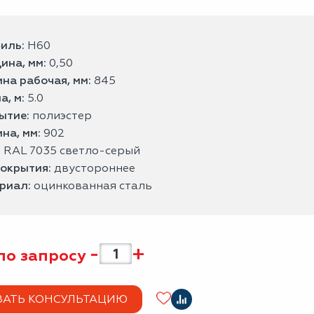
иль:
H60
ина, мм:
0,50
на рабочая, мм:
845
а, м:
5.0
ытие:
полиэстер
на, мм:
902
:
RAL 7035 светло-серый
покрытия:
двустороннее
риал:
оцинкованная сталь
-
+
по запросу
ЗАТЬ КОНСУЛЬТАЦИЮ