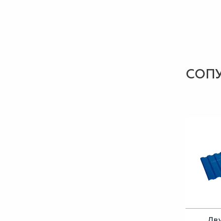
СОП
Дв