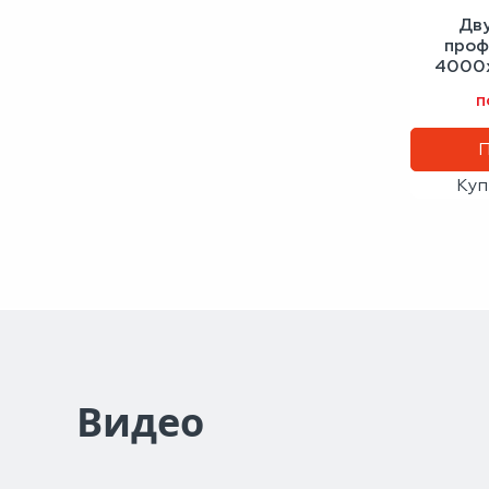
Дв
проф
4000х
сигн
п
Куп
Видео