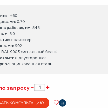
иль:
H60
ина, мм:
0,70
на рабочая, мм:
845
а, м:
5.0
ытие:
полиэстер
на, мм:
902
:
RAL 9003 сигнальный белый
покрытия:
двустороннее
риал:
оцинкованная сталь
-
+
по запросу
ЗАТЬ КОНСУЛЬТАЦИЮ