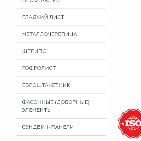
ПРОФНАСТИЛ
Металлоизделия
Проектирование вентилируемых фасадов
ГЛАДКИЙ ЛИСТ
Вальцовка листового металла
МЕТАЛЛОЧЕРЕПИЦА
ШТРИПС
ГОФРОЛИСТ
ЕВРОШТАКЕТНИК
ФАСОННЫЕ (ДОБОРНЫЕ)
ЭЛЕМЕНТЫ
СЭНДВИЧ-ПАНЕЛИ