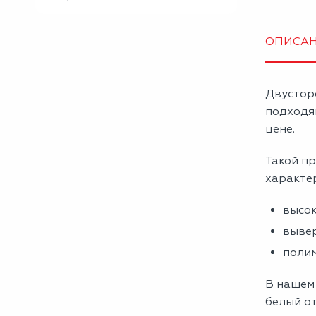
ОПИСА
Двустор
подходя
цене.
Такой пр
характе
высок
вывер
полим
В нашем
белый от