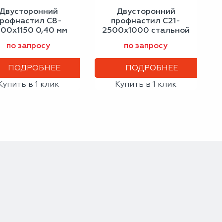
Двусторонний
Двусторонний
рофнастил С8-
профнастил С21-
00х1150 0,40 мм
2500х1000 стальной
трацитово-серый
шелк 0,50 мм
по запросу
по запросу
графитовый серый
ПОДРОБНЕЕ
ПОДРОБНЕЕ
Купить в 1 клик
Купить в 1 клик