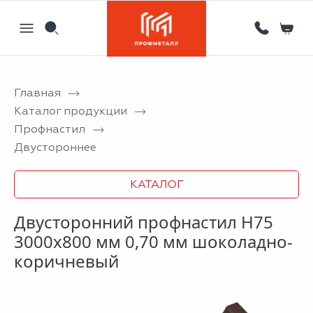
Главная
Назад
Назад
Назад
Назад
Каталог продукции
Профнастил
Партнерам
Кровля
Сервисный металлоцентр
Новости
Двустороннее
Отзывы
Фасад
Гибка листового металла на станке с ЧПУ
Статьи
КАТАЛОГ
Вакансии
Ограждения
Координатная пробивка отверстий в металле
Двусторонний профнастил Н75
Информация
Потолки
Лазерная резка металла
3000x800 мм 0,70 мм шоколадно-
Двери
Порошковая покраска металлических изделий
коричневый
Металлоизделия
Проектирование вентилируемых фасадов
Вальцовка листового металла