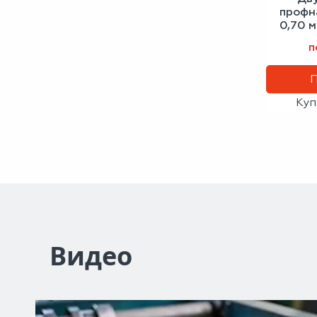
профн
0,70 
п
Куп
Видео