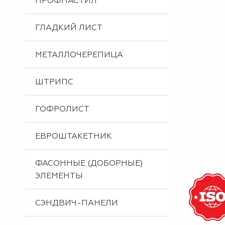
ПРОФНАСТИЛ
Металлоизделия
Проектирование вентилируемых фасадов
ГЛАДКИЙ ЛИСТ
Вальцовка листового металла
МЕТАЛЛОЧЕРЕПИЦА
ШТРИПС
ГОФРОЛИСТ
ЕВРОШТАКЕТНИК
ФАСОННЫЕ (ДОБОРНЫЕ)
ЭЛЕМЕНТЫ
СЭНДВИЧ-ПАНЕЛИ