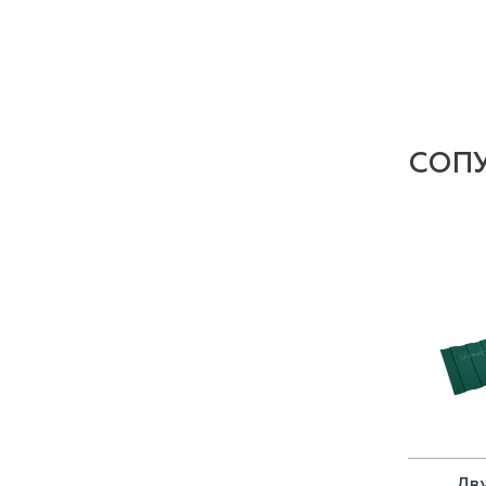
СОП
Дв