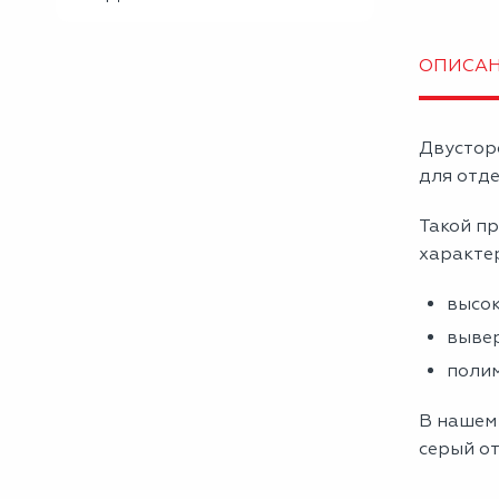
ОПИСА
Двустор
для отде
Такой пр
характе
высок
вывер
полим
В нашем
серый от