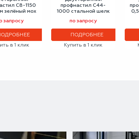
астил С8-1150
профнастил С44-
про
мм зелёный мох
1000 стальной шелк
0,
0,50 мм шоколадно-
о запросу
по запросу
коричневый
ПОДРОБНЕЕ
ПОДРОБНЕЕ
ить в 1 клик
Купить в 1 клик