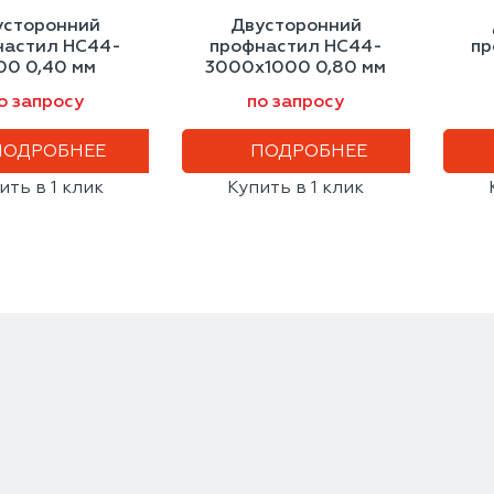
усторонний
Двусторонний
настил НС44-
профнастил НС44-
пр
00 0,40 мм
3000х1000 0,80 мм
альный синий
серо-белый
ан
о запросу
по запросу
ПОДРОБНЕЕ
ПОДРОБНЕЕ
ить в 1 клик
Купить в 1 клик