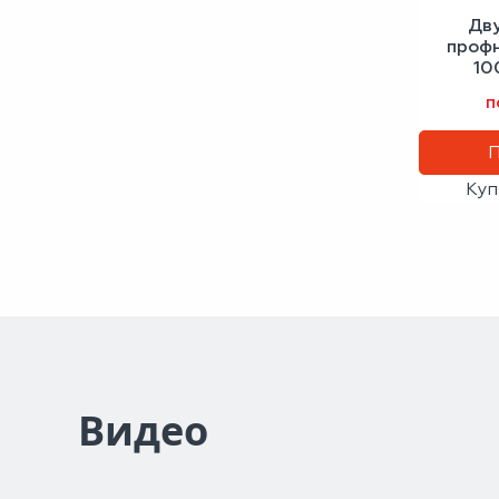
Дв
проф
10
сигн
п
Куп
Видео