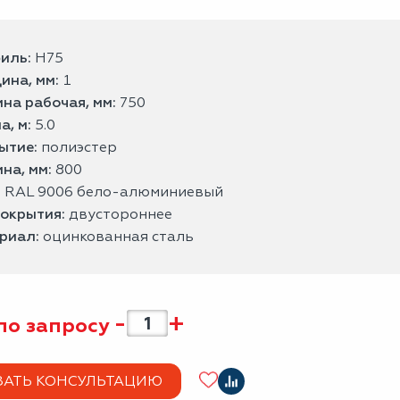
иль:
Н75
ина, мм:
1
на рабочая, мм:
750
а, м:
5.0
ытие:
полиэстер
на, мм:
800
:
RAL 9006 бело-алюминиевый
покрытия:
двустороннее
риал:
оцинкованная сталь
-
+
по запросу
ЗАТЬ КОНСУЛЬТАЦИЮ