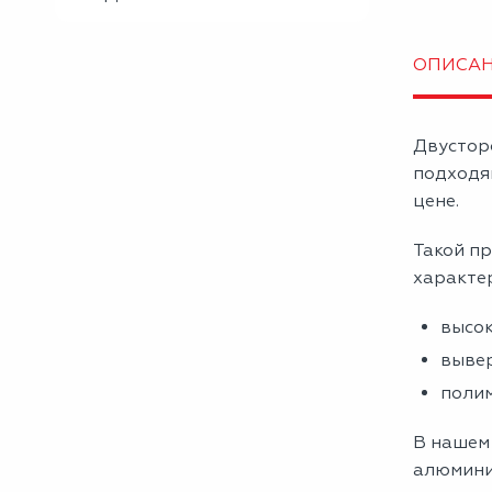
ОПИСА
Двустор
подходя
цене.
Такой пр
характе
высок
вывер
полим
В нашем
алюмини