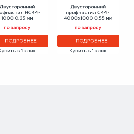
Двусторонний
Двусторонний
офнастил НС44-
профнастил С44-
1000 0,65 мм
4000х1000 0,55 мм
трацитово-серый
светлая слоновая
по запросу
по запросу
кость
ПОДРОБНЕЕ
ПОДРОБНЕЕ
Купить в 1 клик
Купить в 1 клик