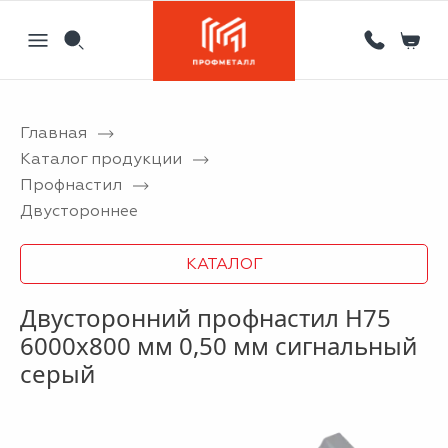
Главная
Назад
Назад
Назад
Назад
Каталог продукции
Профнастил
Партнерам
Кровля
Сервисный металлоцентр
Новости
Двустороннее
Отзывы
Фасад
Гибка листового металла на станке с ЧПУ
Статьи
КАТАЛОГ
Вакансии
Ограждения
Координатная пробивка отверстий в металле
Двусторонний профнастил Н75
Информация
Потолки
Лазерная резка металла
6000x800 мм 0,50 мм сигнальный
Двери
Порошковая покраска металлических изделий
серый
Металлоизделия
Проектирование вентилируемых фасадов
Вальцовка листового металла