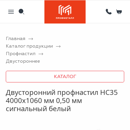
Главная
Назад
Назад
Назад
Назад
Каталог продукции
Профнастил
Партнерам
Кровля
Сервисный металлоцентр
Новости
Двустороннее
Отзывы
Фасад
Гибка листового металла на станке с ЧПУ
Статьи
КАТАЛОГ
Вакансии
Ограждения
Координатная пробивка отверстий в металле
Двусторонний профнастил НС35
Информация
Потолки
Лазерная резка металла
4000x1060 мм 0,50 мм
Двери
Порошковая покраска металлических изделий
сигнальный белый
Металлоизделия
Проектирование вентилируемых фасадов
Вальцовка листового металла