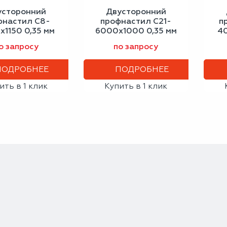
усторонний
Двусторонний
фнастил С8-
профнастил С21-
п
1150 0,35 мм
6000х1000 0,35 мм
4
альный синий
графитовый серый
бе
о запросу
по запросу
ПОДРОБНЕЕ
ПОДРОБНЕЕ
ить в 1 клик
Купить в 1 клик