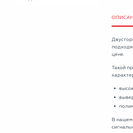
ОПИСА
Двустор
подходя
цене.
Такой пр
характе
высок
вывер
полим
В нашем
сигнальн