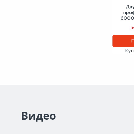
Дв
про
6000х
сигн
п
Куп
Видео