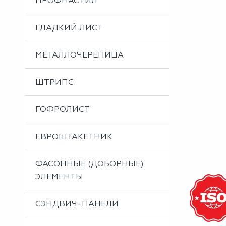
ПРОФНАСТИЛ
Металлоизделия
Проектирование вентилируемых фасадов
ГЛАДКИЙ ЛИСТ
Вальцовка листового металла
МЕТАЛЛОЧЕРЕПИЦА
ШТРИПС
ГОФРОЛИСТ
ЕВРОШТАКЕТНИК
ФАСОННЫЕ (ДОБОРНЫЕ)
ЭЛЕМЕНТЫ
СЭНДВИЧ-ПАНЕЛИ