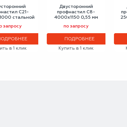
усторонний
Двусторонний
настил С21-
профнастил С8-
пр
1000 стальной
4000х1150 0,55 мм
25
хат 0,50 мм
серое окно
бе
о запросу
по запросу
итовый серый
ПОДРОБНЕЕ
ПОДРОБНЕЕ
ить в 1 клик
Купить в 1 клик