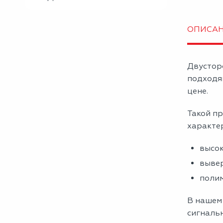
ОПИСА
Двустор
подходя
цене.
Такой пр
характе
высок
вывер
полим
В нашем
сигнальн