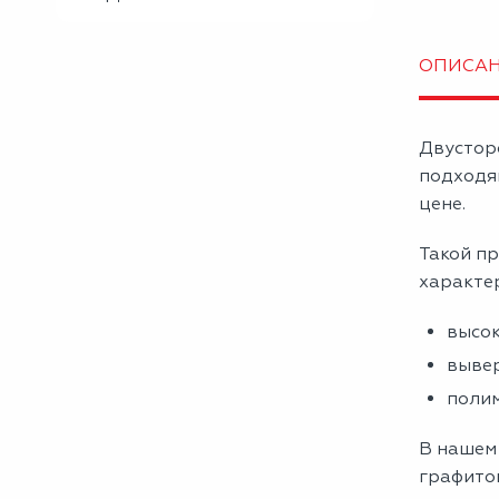
ОПИСА
Двустор
подходя
цене.
Такой пр
характе
высок
вывер
полим
В нашем
графитов