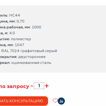
иль:
НС44
ина, мм:
0,70
на рабочая, мм:
1000
а, м:
4.0
ытие:
полиэстер
на, мм:
1047
:
RAL 7024 графитовый серый
покрытия:
двустороннее
риал:
оцинкованная сталь
-
+
по запросу
ЗАТЬ КОНСУЛЬТАЦИЮ