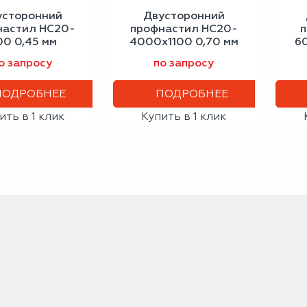
усторонний
Двусторонний
настил НС20-
профнастил НС20-
п
00 0,45 мм
4000х1100 0,70 мм
6
альный серый
зелёный мох
о запросу
по запросу
ПОДРОБНЕЕ
ПОДРОБНЕЕ
ить в 1 клик
Купить в 1 клик