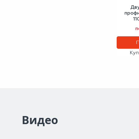
Дв
проф
11
сигн
п
Куп
Видео