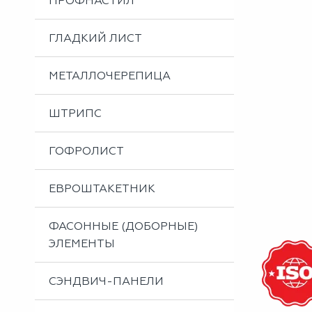
ПРОФНАСТИЛ
Металлоизделия
Проектирование вентилируемых фасадов
ГЛАДКИЙ ЛИСТ
Вальцовка листового металла
МЕТАЛЛОЧЕРЕПИЦА
ШТРИПС
ГОФРОЛИСТ
ЕВРОШТАКЕТНИК
ФАСОННЫЕ (ДОБОРНЫЕ)
ЭЛЕМЕНТЫ
СЭНДВИЧ-ПАНЕЛИ