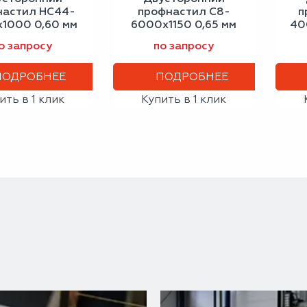
настил НС44-
профнастил С8-
п
1000 0,60 мм
6000х1150 0,65 мм
40
но-красный
светлая слоновая
бе
о запросу
по запросу
кость
ПОДРОБНЕЕ
ПОДРОБНЕЕ
ить в 1 клик
Купить в 1 клик