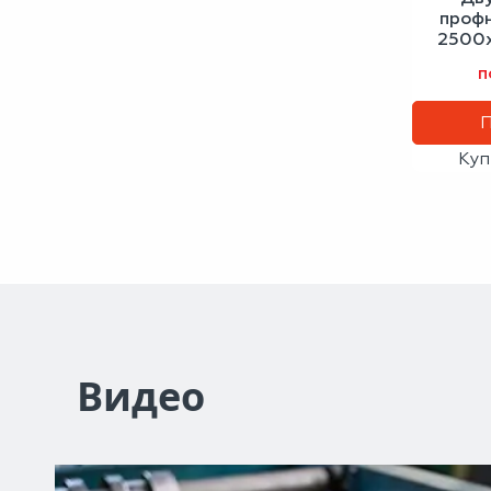
проф
2500х
вин
п
Куп
Видео