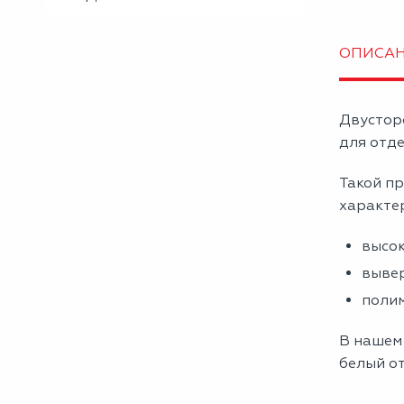
ОПИСА
Двустор
для отде
Такой пр
характе
высок
вывер
полим
В нашем
белый от