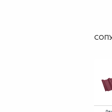
СОП
Дв