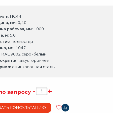
иль:
НС44
ина, мм:
0,40
на рабочая, мм:
1000
а, м:
5.0
ытие:
полиэстер
на, мм:
1047
:
RAL 9002 серо-белый
покрытия:
двустороннее
риал:
оцинкованная сталь
-
+
по запросу
ЗАТЬ КОНСУЛЬТАЦИЮ