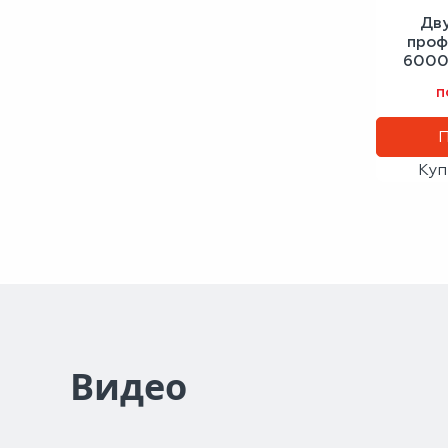
Дв
проф
6000
сигн
п
Куп
Видео