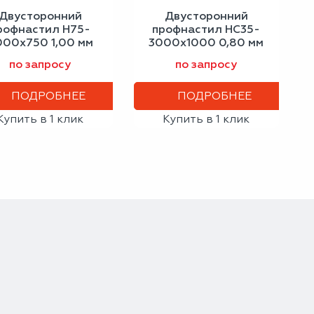
Двусторонний
Двусторонний
рофнастил Н75-
профнастил НС35-
000х750 1,00 мм
3000х1000 0,80 мм
ветлая слоновая
серо-белый
по запросу
по запросу
кость
ПОДРОБНЕЕ
ПОДРОБНЕЕ
Купить в 1 клик
Купить в 1 клик