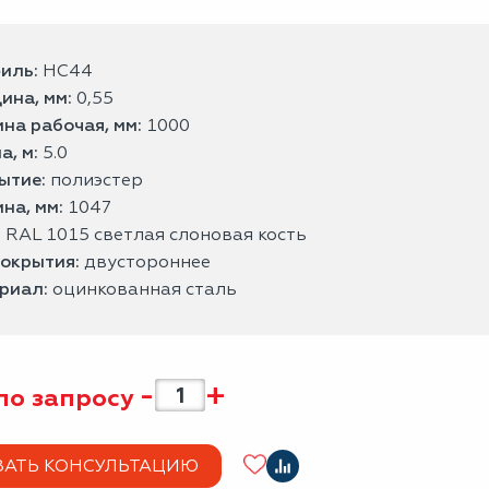
иль:
НС44
ина, мм:
0,55
на рабочая, мм:
1000
а, м:
5.0
ытие:
полиэстер
на, мм:
1047
:
RAL 1015 светлая слоновая кость
покрытия:
двустороннее
риал:
оцинкованная сталь
-
+
по запросу
ЗАТЬ КОНСУЛЬТАЦИЮ