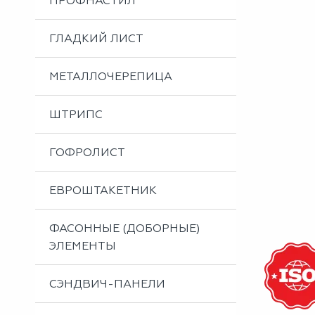
ПРОФНАСТИЛ
Металлоизделия
Проектирование вентилируемых фасадов
ГЛАДКИЙ ЛИСТ
Вальцовка листового металла
МЕТАЛЛОЧЕРЕПИЦА
ШТРИПС
ГОФРОЛИСТ
ЕВРОШТАКЕТНИК
ФАСОННЫЕ (ДОБОРНЫЕ)
ЭЛЕМЕНТЫ
СЭНДВИЧ-ПАНЕЛИ