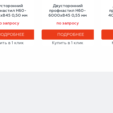
усторонний
Двусторонний
настил Н60-
профнастил Н60-
п
х845 0,50 мм
6000х845 0,55 мм
4
альный серый
антрацитово-серый
с
о запросу
по запросу
ПОДРОБНЕЕ
ПОДРОБНЕЕ
ить в 1 клик
Купить в 1 клик