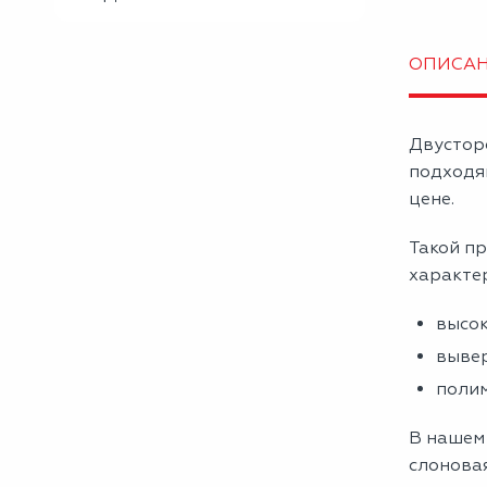
ОПИСА
Двустор
подходя
цене.
Такой пр
характе
высок
вывер
полим
В нашем
слоновая