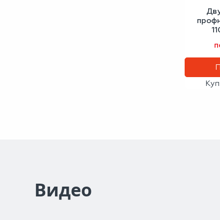
Дв
проф
1
антра
п
Куп
Видео