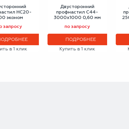
усторонний
Двусторонний
настил НС20-
профнастил С44-
пр
100 эконом
3000х1000 0,60 мм
25
цитово-серый
бело-алюминиевый
о запросу
по запросу
ПОДРОБНЕЕ
ПОДРОБНЕЕ
ить в 1 клик
Купить в 1 клик