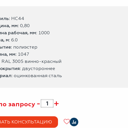
иль:
НС44
ина, мм:
0,80
на рабочая, мм:
1000
а, м:
6.0
ытие:
полиэстер
на, мм:
1047
:
RAL 3005 винно-красный
покрытия:
двустороннее
риал:
оцинкованная сталь
-
+
по запросу
ЗАТЬ КОНСУЛЬТАЦИЮ