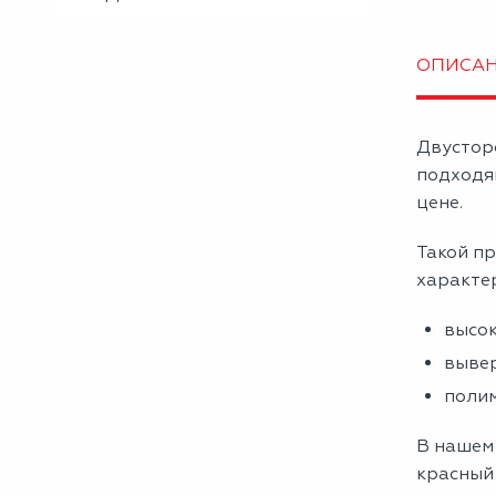
ОПИСА
Двустор
подходя
цене.
Такой пр
характе
высок
вывер
полим
В нашем
красный 