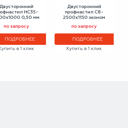
Двусторонний
Двусторонний
офнастил НС35-
профнастил С8-
00х1000 0,50 мм
2500х1150 эконом
светло-серый
светлая слоновая
по запросу
по запросу
кость
ПОДРОБНЕЕ
ПОДРОБНЕЕ
Купить в 1 клик
Купить в 1 клик