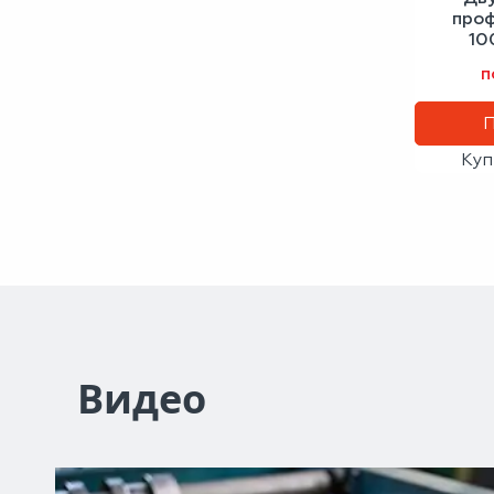
проф
10
сигн
п
Куп
Видео