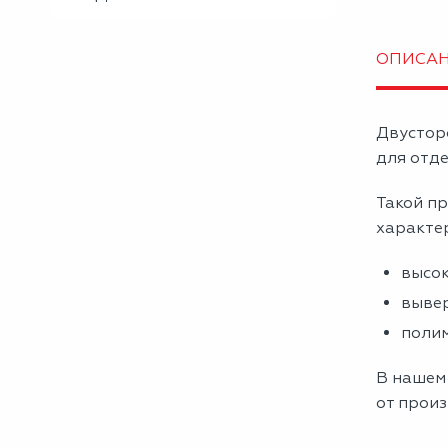
ОПИСА
Двустор
для отде
Такой пр
характе
высок
вывер
полим
В нашем
от произ