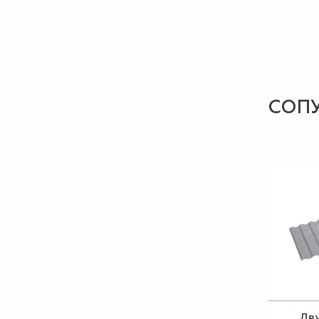
СОП
Дв