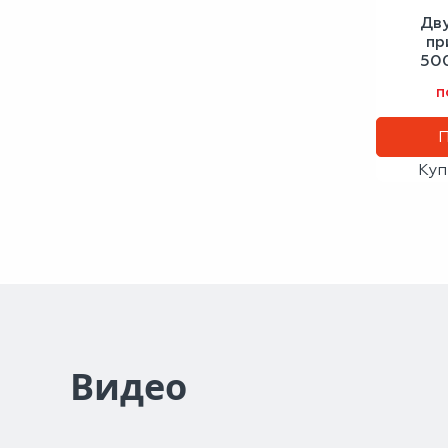
Дв
пр
50
антич
п
Куп
Видео