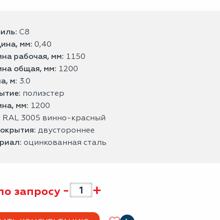
иль:
С8
ина, мм:
0,40
на рабочая, мм:
1150
на общая, мм:
1200
а, м:
3.0
ытие:
полиэстер
на, мм:
1200
:
RAL 3005 винно-красный
покрытия:
двустороннее
риал:
оцинкованная сталь
-
+
по запросу