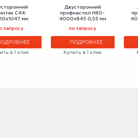
усторонний
Двусторонний
интек С44:
профнастил Н60-
пр
00x1047 мм
4000х845 0,55 мм
40
ный дуб 0,40
бело-алюминиевый
о запросу
по запросу
мм
ПОДРОБНЕЕ
ПОДРОБНЕЕ
ить в 1 клик
Купить в 1 клик