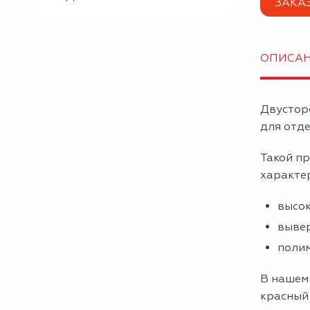
ЗАКА
ОПИСА
Двустор
для отде
Такой пр
характе
высок
вывер
полим
В нашем 
красный 