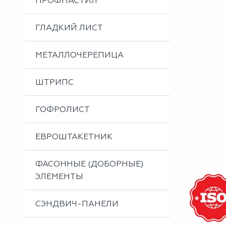
ПРОФНАСТИЛ
Металлоизделия
Проектирование вентилируемых фасадов
ГЛАДКИЙ ЛИСТ
Вальцовка листового металла
МЕТАЛЛОЧЕРЕПИЦА
ШТРИПС
ГОФРОЛИСТ
ЕВРОШТАКЕТНИК
ФАСОННЫЕ (ДОБОРНЫЕ)
ЭЛЕМЕНТЫ
СЭНДВИЧ-ПАНЕЛИ