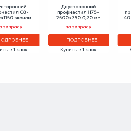
усторонний
Двусторонний
фнастил С8-
профнастил Н75-
пр
х1150 эконом
2500х750 0,70 мм
40
еро-белый
графитовый серый
си
о запросу
по запросу
ПОДРОБНЕЕ
ПОДРОБНЕЕ
ить в 1 клик
Купить в 1 клик