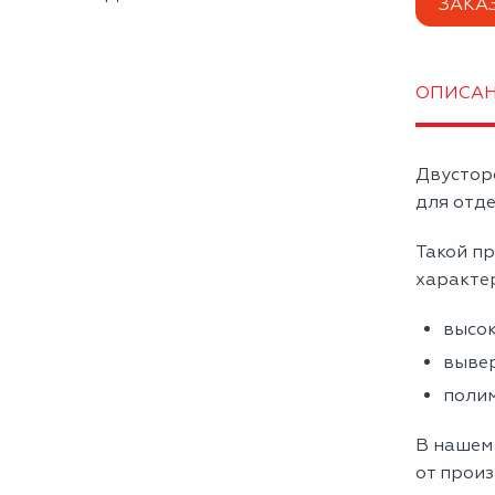
ЗАКА
ОПИСА
Двустор
для отде
Такой пр
характе
высок
вывер
полим
В нашем 
от произ