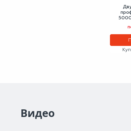
Дв
про
5000
с
п
Куп
Видео