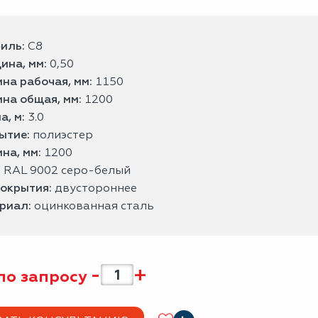
иль:
С8
ина, мм:
0,50
на рабочая, мм:
1150
на общая, мм:
1200
а, м:
3.0
ытие:
полиэстер
на, мм:
1200
:
RAL 9002 серо-белый
покрытия:
двустороннее
риал:
оцинкованная сталь
-
+
по запросу