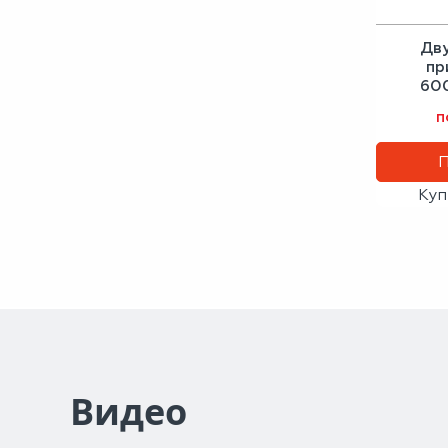
Дв
пр
60
антич
п
Куп
Видео