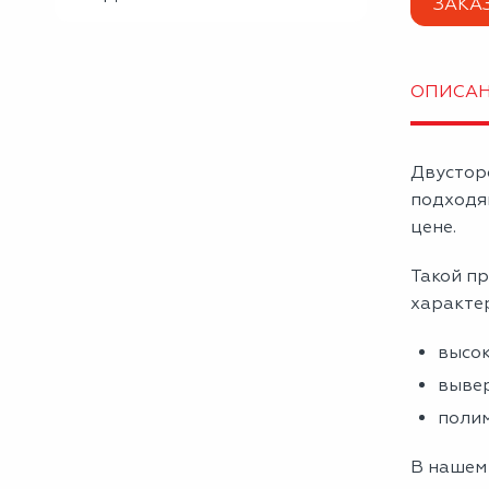
ЗАКА
ОПИСА
Двустор
подходя
цене.
Такой пр
характе
высок
вывер
полим
В нашем 