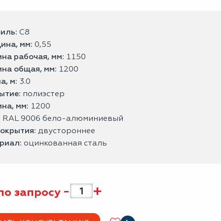
иль:
С8
ина, мм:
0,55
на рабочая, мм:
1150
на общая, мм:
1200
а, м:
3.0
ытие:
полиэстер
на, мм:
1200
:
RAL 9006 бело-алюминиевый
покрытия:
двустороннее
риал:
оцинкованная сталь
-
+
по запросу