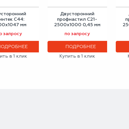
усторонний
Двусторонний
интек С44:
профнастил С21-
п
00x1047 мм
2500х1000 0,45 мм
25
ный дуб 0,40
светло-серый
гр
о запросу
по запросу
мм
ПОДРОБНЕЕ
ПОДРОБНЕЕ
ить в 1 клик
Купить в 1 клик