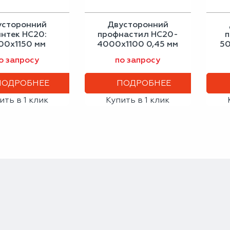
усторонний
Двусторонний
нтек НС20:
профнастил НС20-
п
00x1150 мм
4000х1100 0,45 мм
50
ый дуб 0,45 мм
серо-белый
с
о запросу
по запросу
ПОДРОБНЕЕ
ПОДРОБНЕЕ
ить в 1 клик
Купить в 1 клик