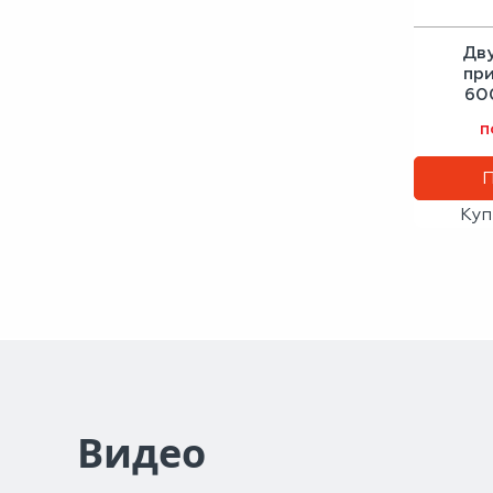
Дв
при
60
античн
п
Куп
Видео