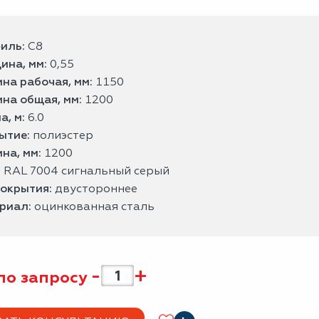
иль:
С8
ина, мм:
0,55
на рабочая, мм:
1150
на общая, мм:
1200
а, м:
6.0
ытие:
полиэстер
на, мм:
1200
:
RAL 7004 сигнальный серый
покрытия:
двустороннее
риал:
оцинкованная сталь
-
+
по запросу