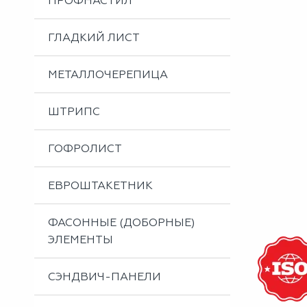
ПРОФНАСТИЛ
Металлоизделия
Проектирование вентилируемых фасадов
ГЛАДКИЙ ЛИСТ
Вальцовка листового металла
МЕТАЛЛОЧЕРЕПИЦА
ШТРИПС
ГОФРОЛИСТ
ЕВРОШТАКЕТНИК
ФАСОННЫЕ (ДОБОРНЫЕ)
ЭЛЕМЕНТЫ
СЭНДВИЧ-ПАНЕЛИ