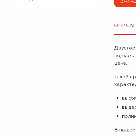
ЗАКА
ОПИСА
Двустор
подходя
цене.
Такой пр
характе
высок
вывер
полим
В нашем 