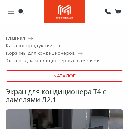
Главная
Назад
Назад
Назад
Назад
Каталог продукции
Корзины для кондиционеров
Партнерам
Кровля
Сервисный металлоцентр
Новости
Экраны для кондиционеров с ламелями
Отзывы
Фасад
Гибка листового металла на станке с ЧПУ
Статьи
КАТАЛОГ
Вакансии
Ограждения
Координатная пробивка отверстий в металле
Экран для кондиционера Т4 с
Информация
Потолки
Лазерная резка металла
ламелями Л2.1
Двери
Порошковая покраска металлических изделий
Металлоизделия
Проектирование вентилируемых фасадов
Вальцовка листового металла