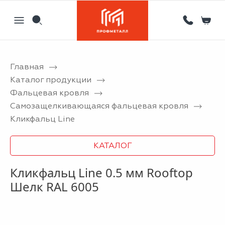
Главная
Назад
Назад
Назад
Назад
Каталог продукции
Фальцевая кровля
Партнерам
Кровля
Сервисный металлоцентр
Новости
Самозащелкивающаяся фальцевая кровля
Отзывы
Фасад
Гибка листового металла на станке с ЧПУ
Статьи
Кликфальц Line
Вакансии
Ограждения
Координатная пробивка отверстий в металле
КАТАЛОГ
Информация
Потолки
Лазерная резка металла
Кликфальц Line 0.5 мм Rooftop
Двери
Порошковая покраска металлических изделий
Шелк RAL 6005
Металлоизделия
Проектирование вентилируемых фасадов
Вальцовка листового металла