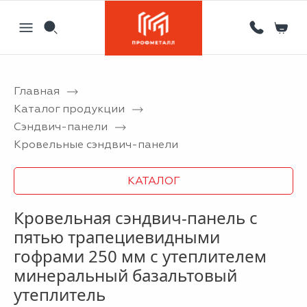
Главная
Назад
Назад
Назад
Назад
Каталог продукции
Сэндвич-панели
Партнерам
Кровля
Сервисный металлоцентр
Новости
Кровельные сэндвич-панели
Отзывы
Фасад
Гибка листового металла на станке с ЧПУ
Статьи
КАТАЛОГ
Вакансии
Ограждения
Координатная пробивка отверстий в металле
Кровельная сэндвич-панель с
Информация
Потолки
Лазерная резка металла
пятью трапециевидными
Двери
Порошковая покраска металлических изделий
гофрами 250 мм с утеплителем
Металлоизделия
Проектирование вентилируемых фасадов
минеральный базальтовый
утеплитель
Вальцовка листового металла