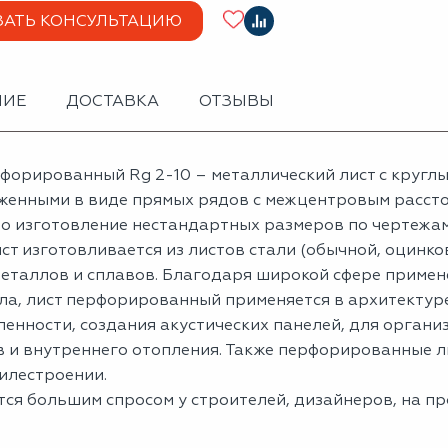
ЗАТЬ КОНСУЛЬТАЦИЮ
НИЕ
ДОСТАВКА
ОТЗЫВЫ
рфорированный Rg 2-10 ― металлический лист с кругл
женными в виде прямых рядов с межцентровым расстоя
о изготовление нестандартных размеров по чертежам
ст изготовливается из листов стали (обычной, оцинк
металлов и сплавов. Благодаря широкой сфере примен
ла, лист перфорированный применяется в архитектуре
енности, создания акустических панелей, для органи
 и внутреннего отопления. Также перфорированные ли
илестроении.
тся большим спросом у строителей, дизайнеров, на п