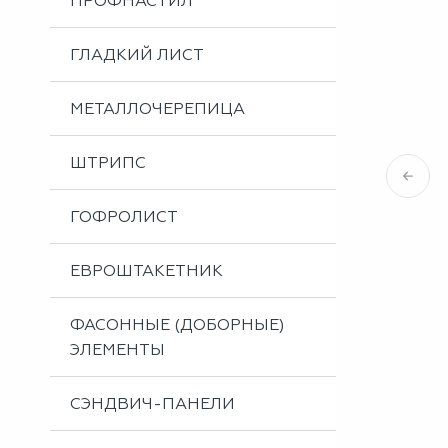
ПРОФНАСТИЛ
Металлоизделия
Проектирование вентилируемых фасадов
ГЛАДКИЙ ЛИСТ
Вальцовка листового металла
МЕТАЛЛОЧЕРЕПИЦА
ШТРИПС
ГОФРОЛИСТ
ЕВРОШТАКЕТНИК
ФАСОННЫЕ (ДОБОРНЫЕ)
ЭЛЕМЕНТЫ
СЭНДВИЧ-ПАНЕЛИ