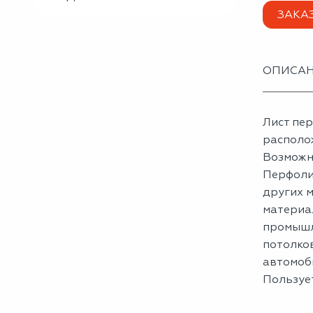
ЗАКА
ОПИСА
Лист пе
располо
Возможн
Перфоли
других 
материа
промышл
потолков
автомоб
Пользуе