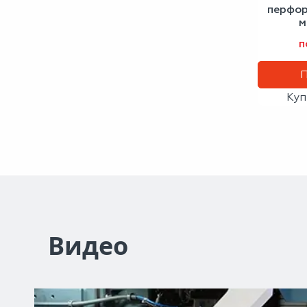
перфор
м
1
п
Куп
Видео