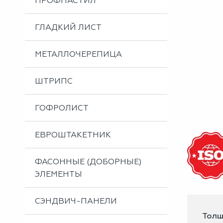
ПРОФНАСТИЛ
Металлоизделия
Проектирование вентилируемых фасадов
ГЛАДКИЙ ЛИСТ
Вальцовка листового металла
МЕТАЛЛОЧЕРЕПИЦА
ШТРИПС
ГОФРОЛИСТ
ЕВРОШТАКЕТНИК
ФАСОННЫЕ (ДОБОРНЫЕ)
ЭЛЕМЕНТЫ
СЭНДВИЧ-ПАНЕЛИ
Толщ