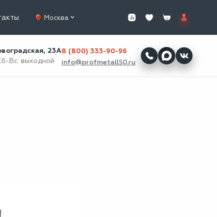
такты
Москва
ровоградская, 23А
8 (800) 333-90-96
Сб-Вс: выходной
info@profmetall50.ru