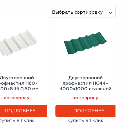
Выбрать сортировку
Двусторонний
Двусторонний
рофнастил Н60-
профнастил НС44-
500х845 0,50 мм
4000х1000 стальной
серо-белый
бархат 0,50 мм
по запросу
по запросу
зелёный мох
ПОДРОБНЕЕ
ПОДРОБНЕЕ
Купить в 1 клик
Купить в 1 клик