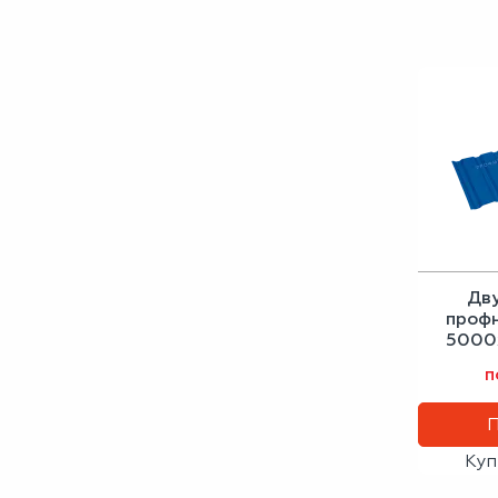
Дв
проф
5000х
сигн
п
Куп