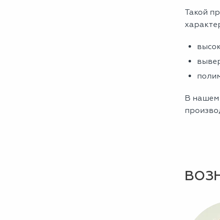
Такой пр
характе
высок
вывер
полим
В нашем 
производ
ВОЗ