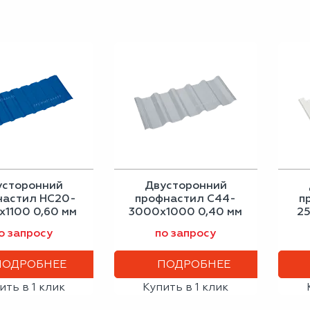
усторонний
Двусторонний
настил НС20-
профнастил С44-
п
1100 0,60 мм
3000х1000 0,40 мм
2
альный синий
серое окно
о запросу
по запросу
ПОДРОБНЕЕ
ПОДРОБНЕЕ
ить в 1 клик
Купить в 1 клик