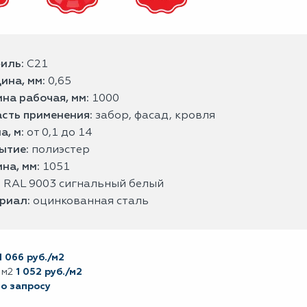
иль:
С21
ина, мм:
0,65
на рабочая, мм:
1000
сть применения:
забор, фасад, кровля
а, м:
от 0,1 до 14
ытие:
полиэстер
на, мм:
1051
:
RAL 9003 сигнальный белый
риал:
оцинкованная сталь
1 066 руб./м2
 м2
1 052 руб./м2
по запросу