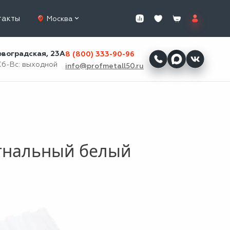
такты
Москва
ровоградская, 23А
8 (800) 333-90-96
Сб-Вс: выходной
info@profmetall50.ru
игнальный белый