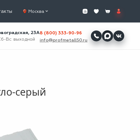
такты
Москва
ровоградская, 23А
8 (800) 333-90-96
Сб-Вс: выходной
info@profmetall50.ru
тло-серый