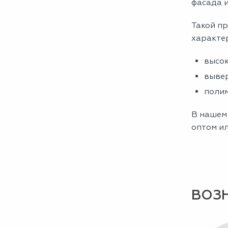
фасада и
Такой пр
характе
высок
вывер
полим
В нашем 
оптом ил
ВОЗ