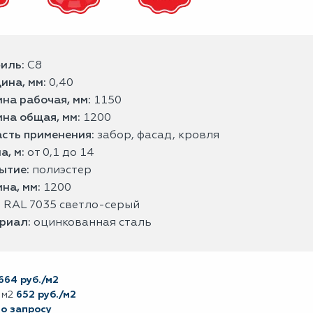
иль:
С8
ина, мм:
0,40
на рабочая, мм:
1150
на общая, мм:
1200
сть применения:
забор, фасад, кровля
а, м:
от 0,1 до 14
ытие:
полиэстер
на, мм:
1200
:
RAL 7035 светло-серый
риал:
оцинкованная сталь
664 руб./м2
 м2
652 руб./м2
по запросу