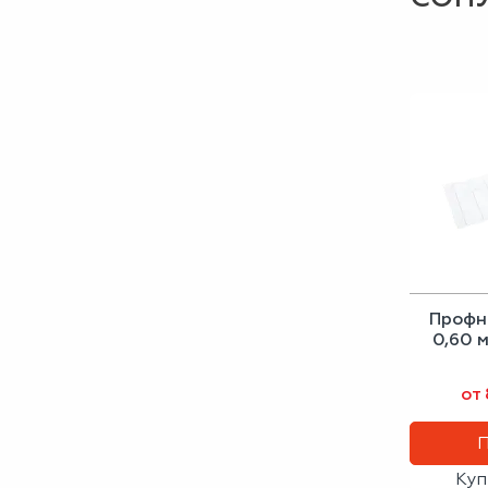
Профн
0,60 
от
Куп