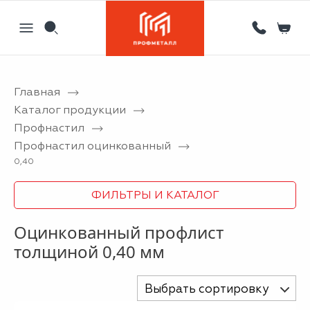
Главная
Назад
Назад
Назад
Назад
Каталог продукции
Профнастил
Партнерам
Кровля
Сервисный металлоцентр
Новости
Профнастил оцинкованный
Отзывы
Фасад
Гибка листового металла на станке с ЧПУ
Статьи
0,40
Вакансии
Ограждения
Координатная пробивка отверстий в металле
ФИЛЬТРЫ И КАТАЛОГ
Информация
Потолки
Лазерная резка металла
Оцинкованный профлист
Двери
Порошковая покраска металлических изделий
толщиной 0,40 мм
Металлоизделия
Проектирование вентилируемых фасадов
Выбрать сортировку
Вальцовка листового металла