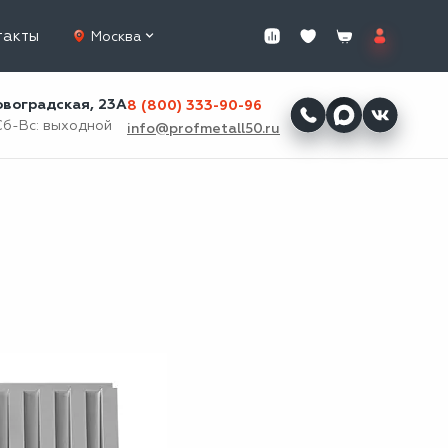
такты
Москва
ровоградская, 23А
8 (800) 333-90-96
Сб-Вс: выходной
info@profmetall50.ru