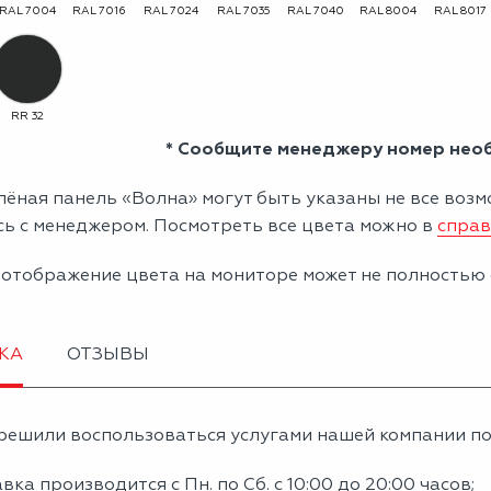
RAL 7004
RAL 7016
RAL 7024
RAL 7035
RAL 7040
RAL 8004
RAL 8017
RR 32
* Сообщите менеджеру номер нео
ёная панель «Волна» могут быть указаны не все возм
сь с менеджером. Посмотреть все цвета можно в
справ
 отображение цвета на мониторе может не полностью 
КА
ОТЗЫВЫ
решили воспользоваться услугами нашей компании по 
вка производится с Пн. по Сб. с 10:00 до 20:00 часов;