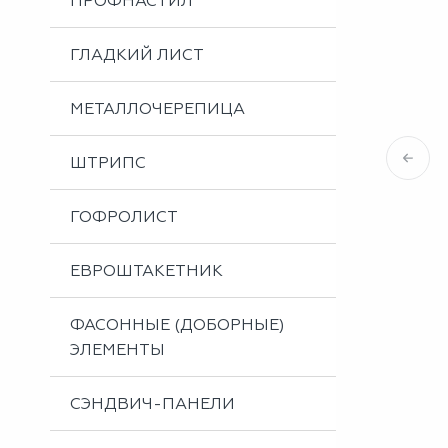
ПРОФНАСТИЛ
Металлоизделия
Проектирование вентилируемых фасадов
ГЛАДКИЙ ЛИСТ
Вальцовка листового металла
МЕТАЛЛОЧЕРЕПИЦА
ШТРИПС
ГОФРОЛИСТ
ЕВРОШТАКЕТНИК
ФАСОННЫЕ (ДОБОРНЫЕ)
ЭЛЕМЕНТЫ
СЭНДВИЧ-ПАНЕЛИ