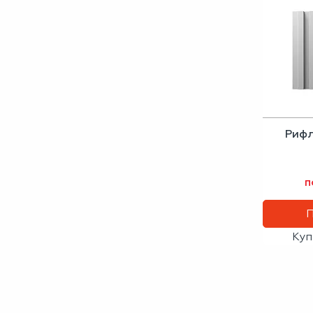
Рифл
п
Куп