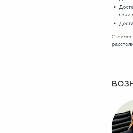
Доста
свои 
Доста
Стоимост
расстоя
ВОЗ