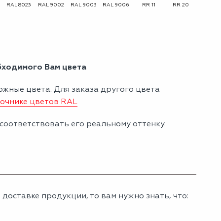
RAL 8023
RAL 9002
RAL 9003
RAL 9006
RR 11
RR 20
бходимого Вам цвета
ожные цвета. Для заказа другого цвета
очнике цветов RAL
соответствовать его реальному оттенку.
доставке продукции, то вам нужно знать, что: