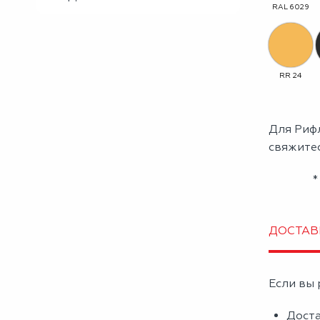
RAL 6029
RR 24
Для Рифл
свяжите
*
ДОСТАВ
Если вы 
Доста