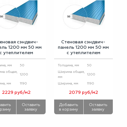
еновая сэндвич-
Стеновая сэндвич-
ель 1200 мм 50 мм
панель 1200 мм 50 мм
с утеплителем
с утеплителем
минеральный
пенополистирол
базальтовый
50
50
ина, мм
Толщина, мм
утеплитель
на общая,
Ширина общая,
1200
1200
мм
1190
1190
на, мм
Ширина, мм
2229 руб/м2
2079 руб/м2
авить
Оставить
Добавить
Оставить
орзину
заявку
в корзину
заявку