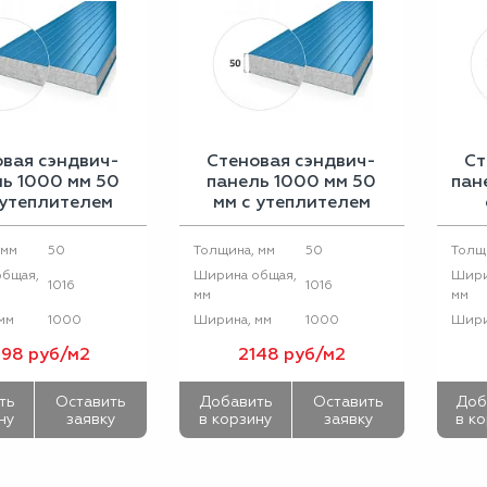
вая сэндвич-
Стеновая сэндвич-
Ст
ь 1000 мм 50
панель 1000 мм 50
пан
 утеплителем
мм с утеплителем
неральный
пенополистирол
зальтовый
50
50
 мм
Толщина, мм
Толщ
теплитель
бщая,
Ширина общая,
Шири
1016
1016
мм
мм
1000
1000
мм
Ширина, мм
Шири
98 руб/м2
2148 руб/м2
ть
Оставить
Добавить
Оставить
Доб
ну
заявку
в корзину
заявку
в к