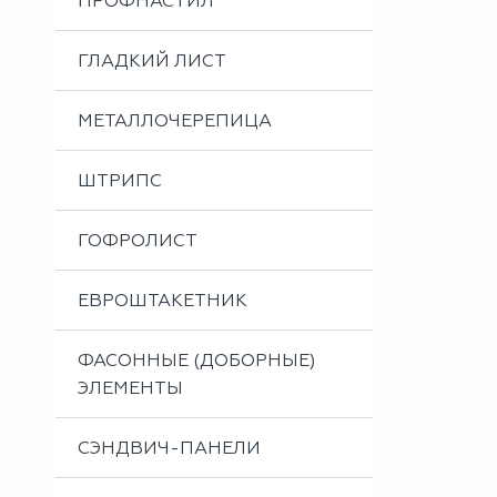
ПРОФНАСТИЛ
Металлоизделия
Проектирование вентилируемых фасадов
ГЛАДКИЙ ЛИСТ
Вальцовка листового металла
МЕТАЛЛОЧЕРЕПИЦА
ШТРИПС
ГОФРОЛИСТ
ЕВРОШТАКЕТНИК
ФАСОННЫЕ (ДОБОРНЫЕ)
ЭЛЕМЕНТЫ
СЭНДВИЧ-ПАНЕЛИ