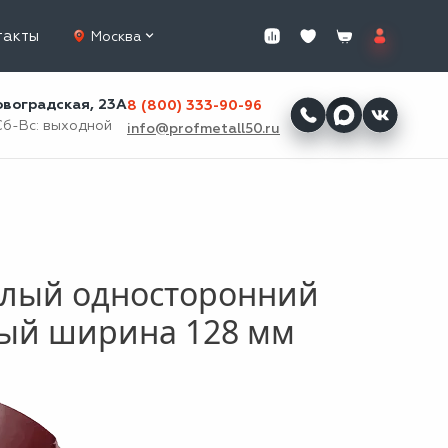
такты
Москва
ровоградская, 23А
8 (800) 333-90-96
Сб-Вс: выходной
info@profmetall50.ru
глый односторонний
ный ширина 128 мм