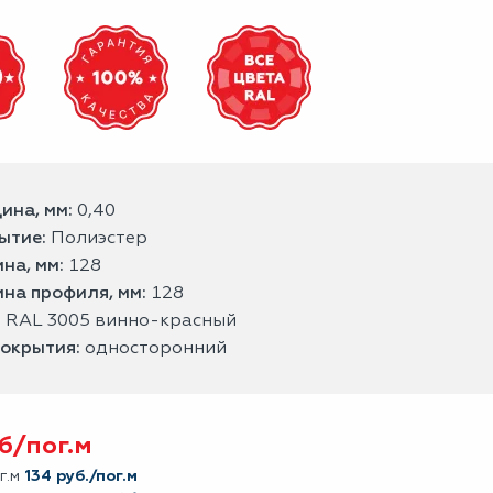
ина, мм:
0,40
ытие:
Полиэстер
на, мм:
128
на профиля, мм:
128
:
RAL 3005 винно-красный
покрытия:
односторонний
б/
пог.м
г.м
134 руб./пог.м