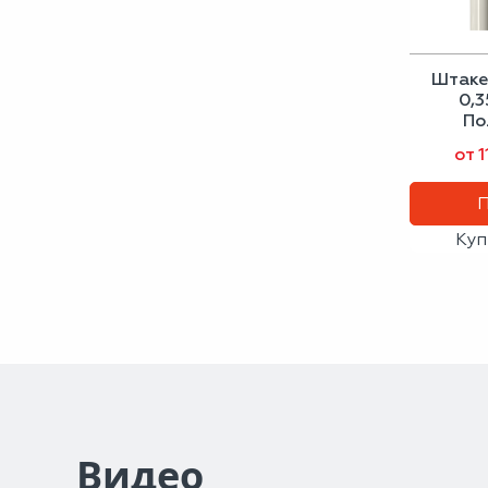
Штаке
0,3
По
от 1
Куп
Видео