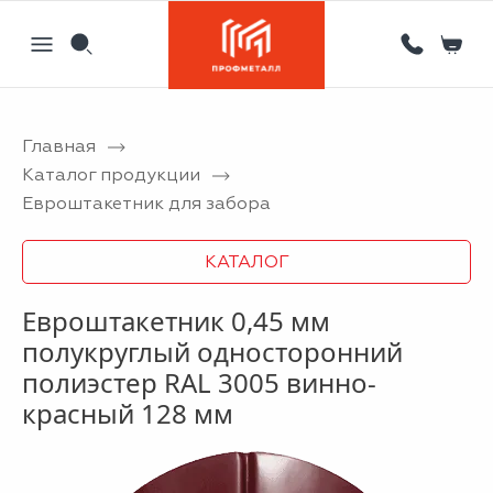
Главная
Назад
Назад
Назад
Назад
Каталог продукции
Евроштакетник для забора
Партнерам
Кровля
Сервисный металлоцентр
Новости
Отзывы
Фасад
Гибка листового металла на станке с ЧПУ
Статьи
КАТАЛОГ
Вакансии
Ограждения
Координатная пробивка отверстий в металле
Евроштакетник 0,45 мм
Информация
Потолки
Лазерная резка металла
полукруглый односторонний
полиэстер RAL 3005 винно-
Двери
Порошковая покраска металлических изделий
красный 128 мм
Металлоизделия
Проектирование вентилируемых фасадов
Вальцовка листового металла