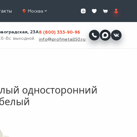
такты
Москва
ровоградская, 23А
8 (800) 333-90-96
Сб-Вс: выходной
info@profmetall50.ru
глый односторонний
 белый