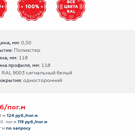
ина, мм:
0,50
ытие:
Полиэстер
на, мм:
118
на профиля, мм:
118
:
RAL 9003 сигнальный белый
покрытия:
односторонний
б/
пог.м
г.м
124 руб./пог.м
00 пог.м
119 руб./пог.м
г.м
по запросу