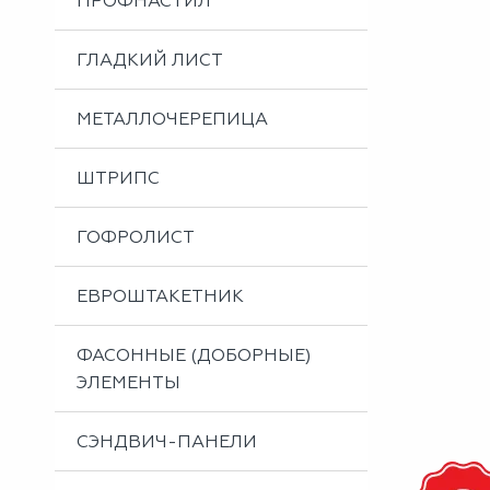
ПРОФНАСТИЛ
Металлоизделия
Проектирование вентилируемых фасадов
ГЛАДКИЙ ЛИСТ
Вальцовка листового металла
МЕТАЛЛОЧЕРЕПИЦА
ШТРИПС
ГОФРОЛИСТ
ЕВРОШТАКЕТНИК
ФАСОННЫЕ (ДОБОРНЫЕ)
ЭЛЕМЕНТЫ
СЭНДВИЧ-ПАНЕЛИ