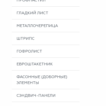
ПРОФНАСТИЛ
Металлоизделия
Проектирование вентилируемых фасадов
ГЛАДКИЙ ЛИСТ
Вальцовка листового металла
МЕТАЛЛОЧЕРЕПИЦА
ШТРИПС
ГОФРОЛИСТ
ЕВРОШТАКЕТНИК
ФАСОННЫЕ (ДОБОРНЫЕ)
ЭЛЕМЕНТЫ
СЭНДВИЧ-ПАНЕЛИ