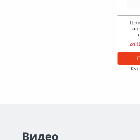
Шта
ан
По
от 1
Куп
Видео