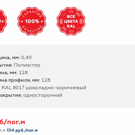
ина, мм:
0,40
ытие:
Полиэстер
на, мм:
128
на профиля, мм:
128
:
RAL 8017 шоколадно-коричневый
покрытия:
односторонний
б/
пог.м
г.м
134 руб./пог.м