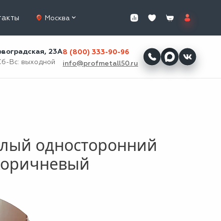
такты
Москва
ровоградская, 23А
8 (800) 333-90-96
Сб-Вс: выходной
info@profmetall50.ru
глый односторонний
-коричневый