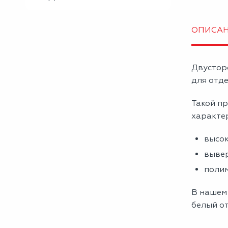
ОПИСА
Двустор
для отде
Такой пр
характе
высок
вывер
полим
В нашем 
белый от