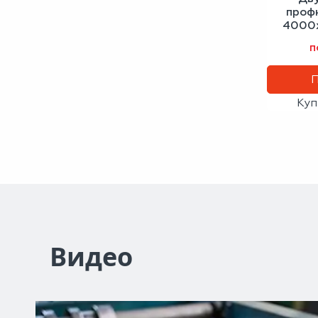
проф
4000х
антра
п
Куп
Видео