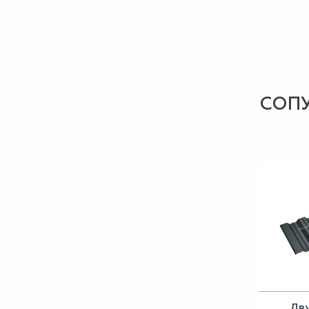
СОП
Дв