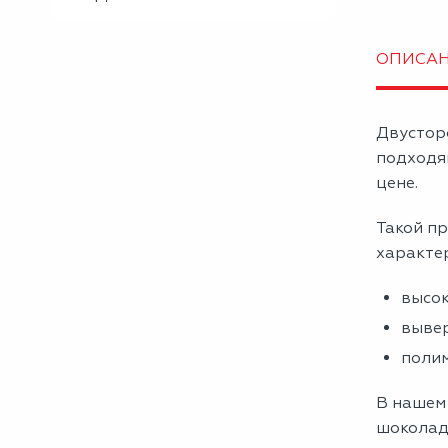
ОПИСА
Двустор
подходя
цене.
Такой пр
характе
высок
вывер
полим
В нашем
шоколад