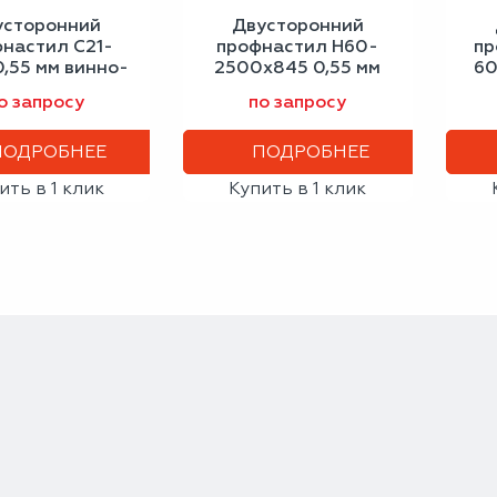
усторонний
Двусторонний
настил С21-
профнастил Н60-
пр
0,55 мм винно-
2500х845 0,55 мм
60
красный
зелёный мох
си
о запросу
по запросу
ПОДРОБНЕЕ
ПОДРОБНЕЕ
ить в 1 клик
Купить в 1 клик