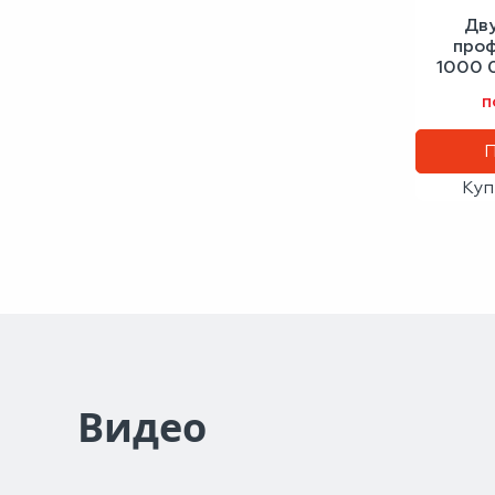
Дв
проф
1000 
п
Куп
Видео