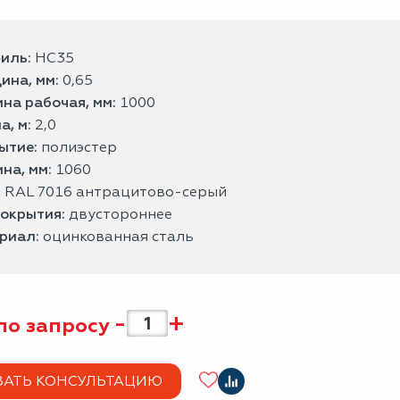
иль:
НС35
ина, мм:
0,65
на рабочая, мм:
1000
а, м:
2,0
ытие:
полиэстер
на, мм:
1060
:
RAL 7016 антрацитово-серый
покрытия:
двустороннее
риал:
оцинкованная сталь
-
+
по запросу
ЗАТЬ КОНСУЛЬТАЦИЮ