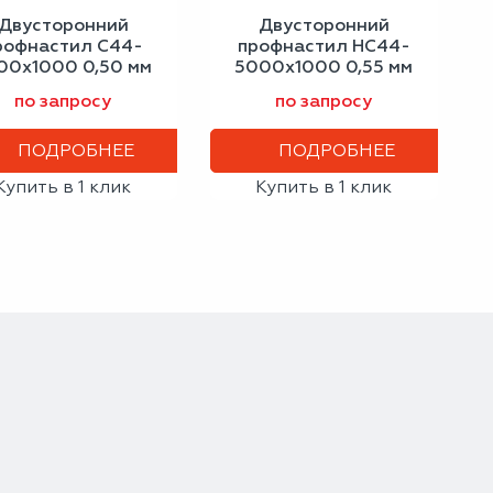
Двусторонний
Двусторонний
рофнастил С44-
профнастил НС44-
00х1000 0,50 мм
5000х1000 0,55 мм
афитовый серый
светлая слоновая
по запросу
по запросу
кость
ПОДРОБНЕЕ
ПОДРОБНЕЕ
Купить в 1 клик
Купить в 1 клик