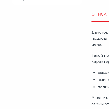
ОПИСА
Двустор
подходя
цене.
Такой пр
характе
высок
вывер
полим
В нашем
серый от