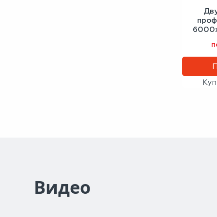
Дв
проф
6000х
зе
п
Куп
Видео