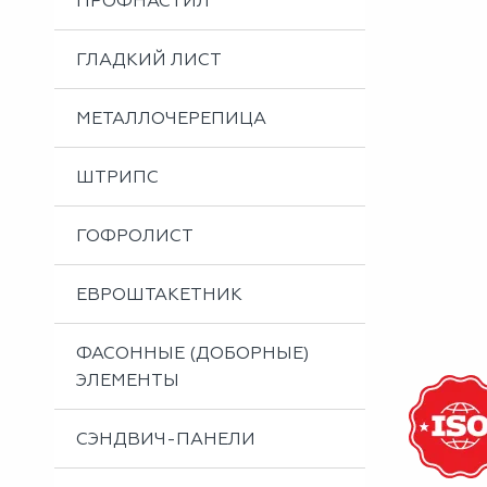
ПРОФНАСТИЛ
Металлоизделия
Проектирование вентилируемых фасадов
ГЛАДКИЙ ЛИСТ
Вальцовка листового металла
МЕТАЛЛОЧЕРЕПИЦА
ШТРИПС
ГОФРОЛИСТ
ЕВРОШТАКЕТНИК
ФАСОННЫЕ (ДОБОРНЫЕ)
ЭЛЕМЕНТЫ
СЭНДВИЧ-ПАНЕЛИ