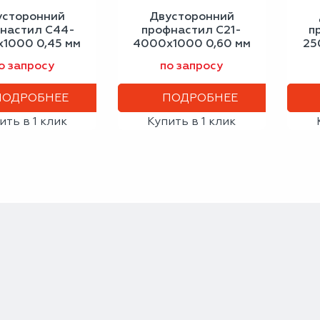
усторонний
Двусторонний
настил С44-
профнастил С21-
п
1000 0,45 мм
4000х1000 0,60 мм
25
лёный мох
сигнальный белый
гр
о запросу
по запросу
ПОДРОБНЕЕ
ПОДРОБНЕЕ
ить в 1 клик
Купить в 1 клик