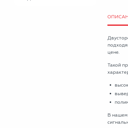
ОПИСА
Двустор
подходя
цене.
Такой пр
характе
высок
вывер
полим
В нашем
сигнальн