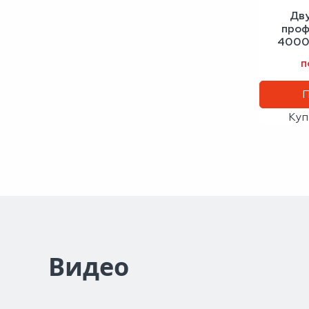
Дв
проф
4000
с
п
Куп
Видео