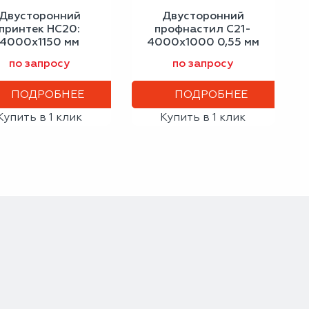
Двусторонний
Двусторонний
принтек НС20:
профнастил С21-
4000x1150 мм
4000х1000 0,55 мм
варцевый сланец
серое окно
по запросу
по запросу
0,45 мм
ПОДРОБНЕЕ
ПОДРОБНЕЕ
Купить в 1 клик
Купить в 1 клик