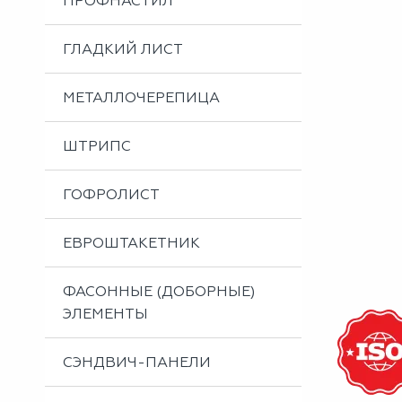
ПРОФНАСТИЛ
Металлоизделия
Проектирование вентилируемых фасадов
ГЛАДКИЙ ЛИСТ
Вальцовка листового металла
МЕТАЛЛОЧЕРЕПИЦА
ШТРИПС
ГОФРОЛИСТ
ЕВРОШТАКЕТНИК
ФАСОННЫЕ (ДОБОРНЫЕ)
ЭЛЕМЕНТЫ
СЭНДВИЧ-ПАНЕЛИ