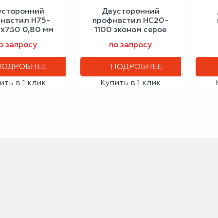
усторонний
Двусторонний
настил Н75-
профнастил НС20-
х750 0,80 мм
1100 эконом серое
еро-белый
окно
к
о запросу
по запросу
ПОДРОБНЕЕ
ПОДРОБНЕЕ
ить в 1 клик
Купить в 1 клик