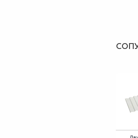
СОП
Дв