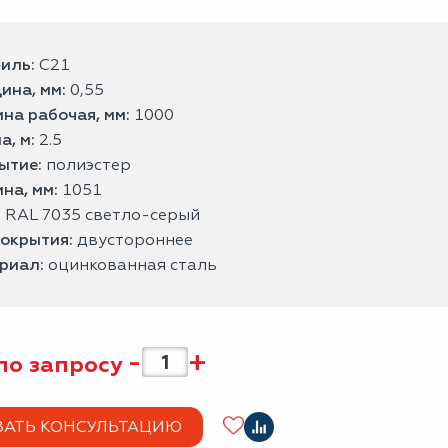
иль:
С21
ина, мм:
0,55
на рабочая, мм:
1000
а, м:
2.5
ытие:
полиэстер
на, мм:
1051
:
RAL 7035 светло-серый
покрытия:
двустороннее
риал:
оцинкованная сталь
-
+
по запросу
ЗАТЬ КОНСУЛЬТАЦИЮ