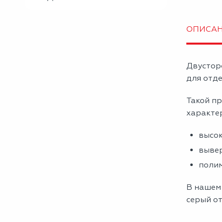
ОПИСА
Двустор
для отде
Такой пр
характе
высок
вывер
полим
В нашем 
серый от