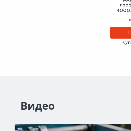
проф
4000х
с
п
Куп
Видео