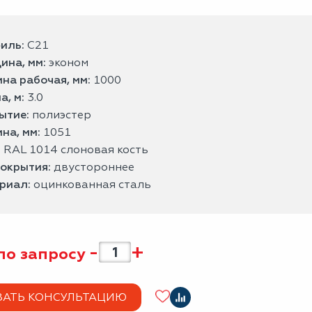
иль:
С21
ина, мм:
эконом
на рабочая, мм:
1000
а, м:
3.0
ытие:
полиэстер
на, мм:
1051
:
RAL 1014 слоновая кость
покрытия:
двустороннее
риал:
оцинкованная сталь
-
+
по запросу
ЗАТЬ КОНСУЛЬТАЦИЮ