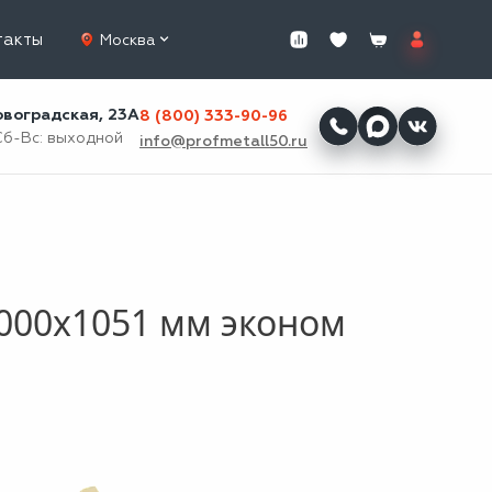
такты
Москва
ровоградская, 23А
8 (800) 333-90-96
Сб-Вс: выходной
info@profmetall50.ru
000x1051 мм эконом