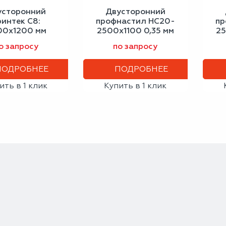
усторонний
Двусторонний
ринтек С8:
профнастил НС20-
пр
00x1200 мм
2500х1100 0,35 мм
25
ный дуб 0,40
антрацитово-серый
о запросу
по запросу
мм
ПОДРОБНЕЕ
ПОДРОБНЕЕ
ить в 1 клик
Купить в 1 клик