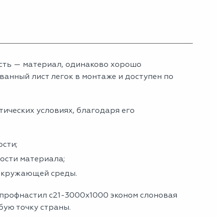
сть — материал, одинаково хорошо
анный лист легок в монтаже и доступен по
тических условиях, благодаря его
сти;
ности материала;
 окружающей среды.
 профнастил с21-3000х1000 эконом слоновая
юбую точку страны.