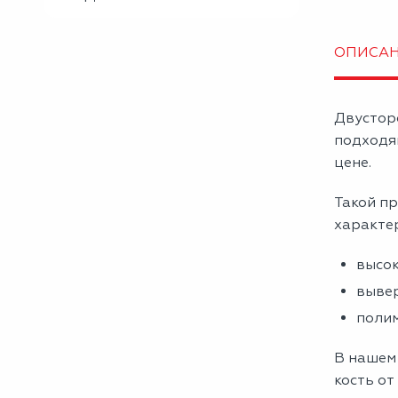
ОПИСА
Двустор
подходя
цене.
Такой пр
характе
высок
вывер
полим
В нашем
кость от