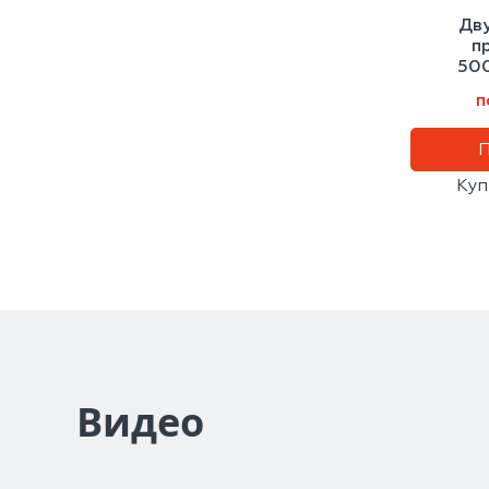
Дв
п
50
антич
п
Куп
Видео