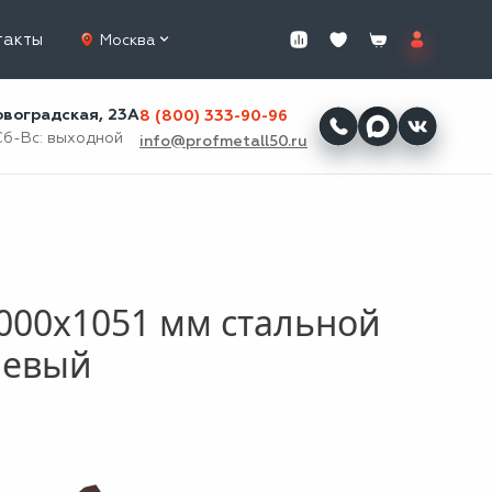
такты
Москва
ровоградская, 23А
8 (800) 333-90-96
Сб-Вс: выходной
info@profmetall50.ru
000x1051 мм стальной
невый