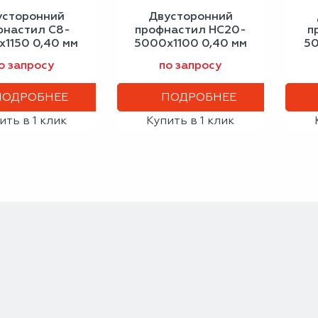
усторонний
Двусторонний
фнастил С8-
профнастил НС20-
п
1150 0,40 мм
5000х1100 0,40 мм
50
еро-белый
сигнальный синий
о запросу
по запросу
ПОДРОБНЕЕ
ПОДРОБНЕЕ
ить в 1 клик
Купить в 1 клик