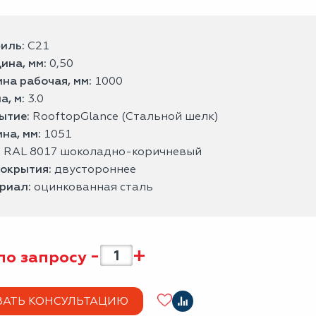
иль:
С21
ина, мм:
0,50
на рабочая, мм:
1000
а, м:
3.0
ытие:
RooftopGlance (Стальной шелк)
на, мм:
1051
:
RAL 8017 шоколадно-коричневый
покрытия:
двустороннее
риал:
оцинкованная сталь
-
+
по запросу
ЗАТЬ КОНСУЛЬТАЦИЮ