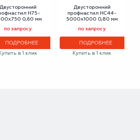
Двусторонний
Двусторонний
рофнастил Н75-
профнастил НС44-
00х750 0,60 мм
5000х1000 0,80 мм
слоновая кость
шоколадно-
по запросу
по запросу
коричневый
ПОДРОБНЕЕ
ПОДРОБНЕЕ
Купить в 1 клик
Купить в 1 клик