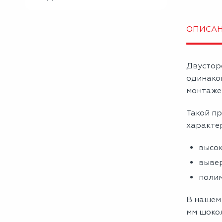
ОПИСА
Двустор
одинако
монтаже 
Такой пр
характе
высок
вывер
полим
В нашем
мм шоко