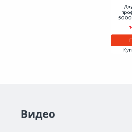
Дв
про
5000х
с
п
Куп
Видео