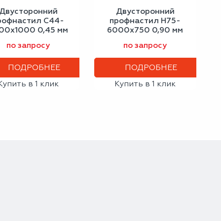
Двусторонний
Двусторонний
рофнастил С44-
профнастил Н75-
00х1000 0,45 мм
6000х750 0,90 мм
игнальный серый
светлая слоновая
по запросу
по запросу
кость
ПОДРОБНЕЕ
ПОДРОБНЕЕ
Купить в 1 клик
Купить в 1 клик