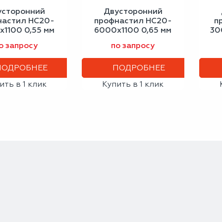
усторонний
Двусторонний
настил НС20-
профнастил НС20-
п
1100 0,55 мм
6000х1100 0,65 мм
30
ерое окно
шоколадно-
с
о запросу
по запросу
коричневый
ПОДРОБНЕЕ
ПОДРОБНЕЕ
ить в 1 клик
Купить в 1 клик