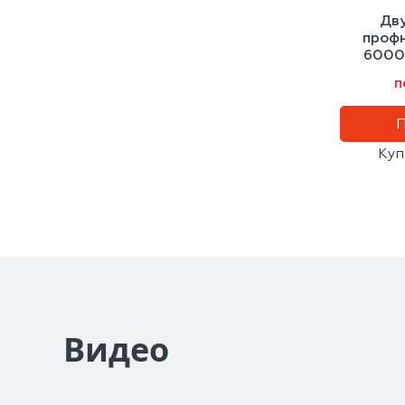
Дв
проф
6000х
с
п
Куп
Видео