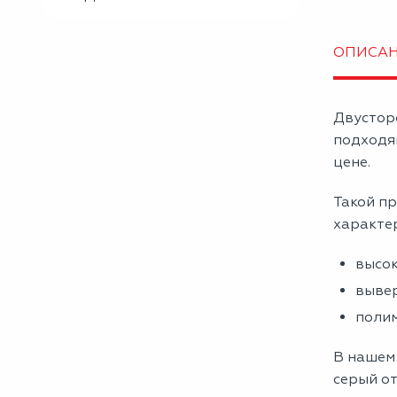
ОПИСА
Двустор
подходя
цене.
Такой пр
характе
высок
вывер
полим
В нашем
серый от