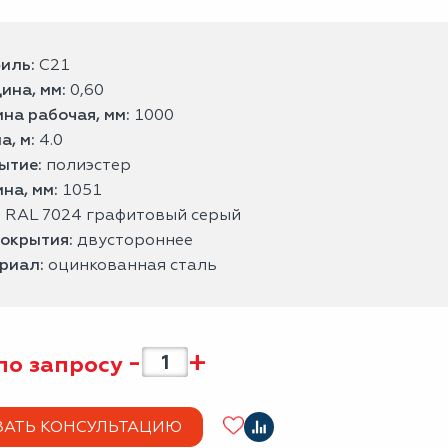
иль:
С21
ина, мм:
0,60
на рабочая, мм:
1000
а, м:
4.0
ытие:
полиэстер
на, мм:
1051
:
RAL 7024 графитовый серый
покрытия:
двустороннее
риал:
оцинкованная сталь
-
+
по запросу
ЗАТЬ КОНСУЛЬТАЦИЮ