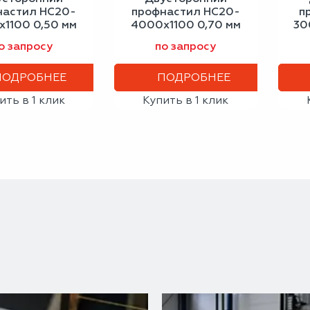
настил НС20-
профнастил НС20-
п
1100 0,50 мм
4000х1100 0,70 мм
30
етло-серый
винно-красный
ан
о запросу
по запросу
ПОДРОБНЕЕ
ПОДРОБНЕЕ
ить в 1 клик
Купить в 1 клик