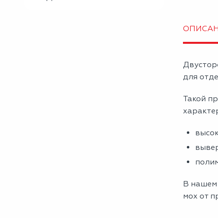
ОПИСА
Двустор
для отде
Такой пр
характе
высок
вывер
полим
В нашем
мох от п