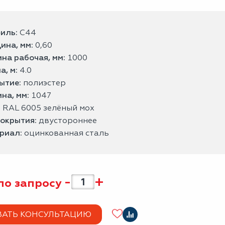
иль:
С44
ина, мм:
0,60
на рабочая, мм:
1000
а, м:
4.0
ытие:
полиэстер
на, мм:
1047
:
RAL 6005 зелёный мох
покрытия:
двустороннее
риал:
оцинкованная сталь
-
+
по запросу
ЗАТЬ КОНСУЛЬТАЦИЮ