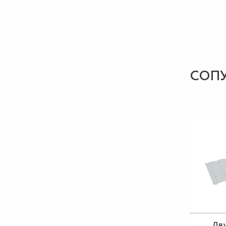
СОП
Дв