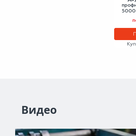
проф
5000х
св
п
Куп
Видео