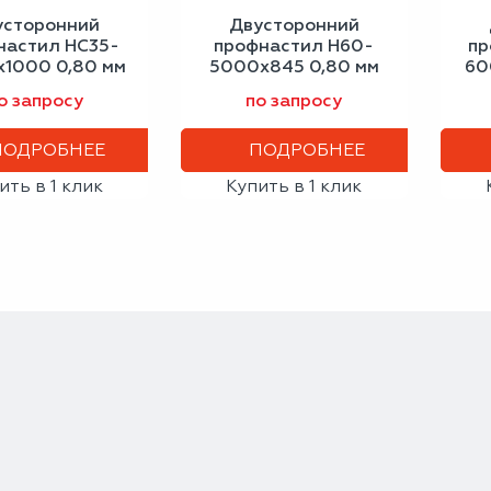
усторонний
Двусторонний
настил НС35-
профнастил Н60-
пр
1000 0,80 мм
5000х845 0,80 мм
60
лёный мох
шоколадно-
о запросу
по запросу
коричневый
ПОДРОБНЕЕ
ПОДРОБНЕЕ
ить в 1 клик
Купить в 1 клик