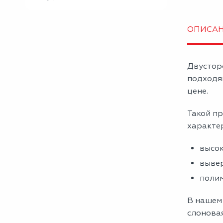
ОПИСА
Двустор
подходя
цене.
Такой пр
характе
высок
вывер
полим
В нашем
слоновая