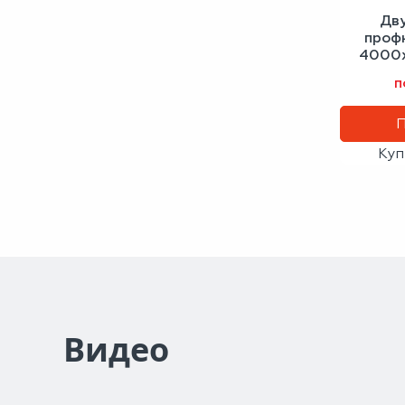
Дв
проф
4000х
зе
п
Куп
Видео