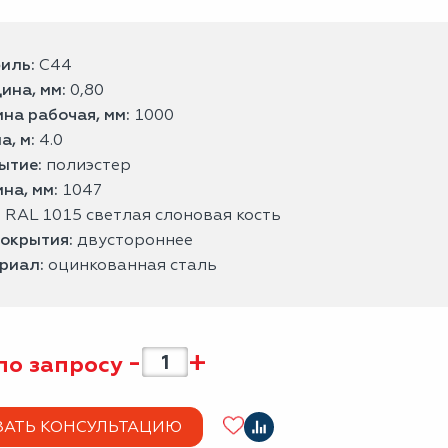
иль:
С44
ина, мм:
0,80
на рабочая, мм:
1000
а, м:
4.0
ытие:
полиэстер
на, мм:
1047
:
RAL 1015 светлая слоновая кость
покрытия:
двустороннее
риал:
оцинкованная сталь
-
+
по запросу
ЗАТЬ КОНСУЛЬТАЦИЮ